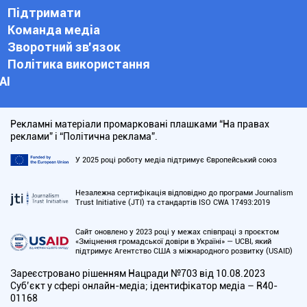
Підтримати
Команда медіа
Зворотний зв'язок
Політика використання
АІ
Рекламні матеріали промарковані плашками “На правах
реклами” і “Політична реклама”.
У 2025 році роботу медіа підтримує Європейський союз
Незалежна сертифікація відповідно до програми Journalism
Trust Initiative (JTI) та стандартів ISO CWA 17493:2019
Сайт оновлено у 2023 році у межах співпраці з проєктом
«Зміцнення громадської довіри в Україні» — UCBI, який
підтримує Агентство США з міжнародного розвитку (USAID)
Зареєстровано рішенням Нацради №703 від 10.08.2023
Cуб’єкт у сфері онлайн-медіа; ідентифікатор медіа – R40-
01168