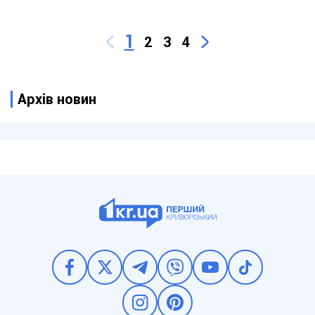
1
2
3
4
Архів новин