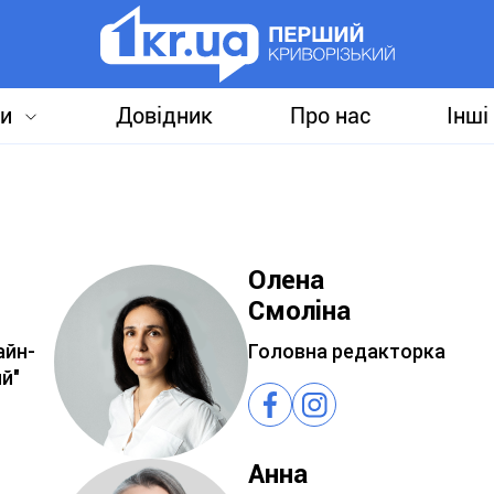
и
Довідник
Про нас
Інші
Олена
Смоліна
айн-
Головна редакторка
й"
Анна