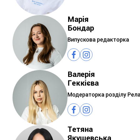
Марія
Бондар
Випускова редакторка
Валерія
Геккієва
Модераторка розділу Рел
Тетяна
Якушевська