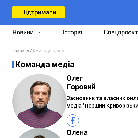
Підтримати
Новини
Історія
Спецпроєкт
Головна
Команда медіа
Команда медіа
Олег
Горовий
Засновник та власник онл
медіа "Перший Криворізьки
Олена