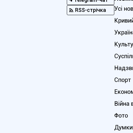
Усі но
RSS-стрічка
Кривий
Україн
Культ
Суспіл
Надзви
Спорт
Еконо
Війна 
Фото
Думки