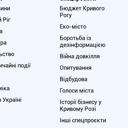
вини
Бюджет Кривого
Рогу
 Ріг
Еко-місто
а
Боротьба із
ура
дезінформацією
ьство
Війна довкілля
чайні події
Опитування
Відбудова
міка
Голоси міста
в Україні
Історії бізнесу у
Кривому Розі
Інші спецпроєкти