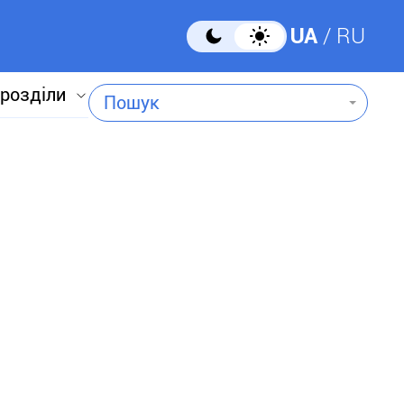
UA
RU
 розділи
Пошук