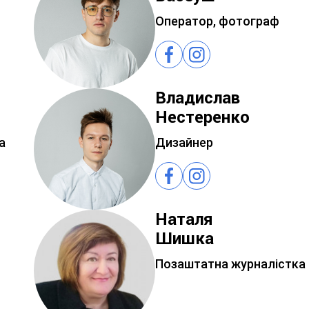
Оператор, фотограф
Владислав
Нестеренко
а
Дизайнер
Наталя
Шишка
Позаштатна журналістка