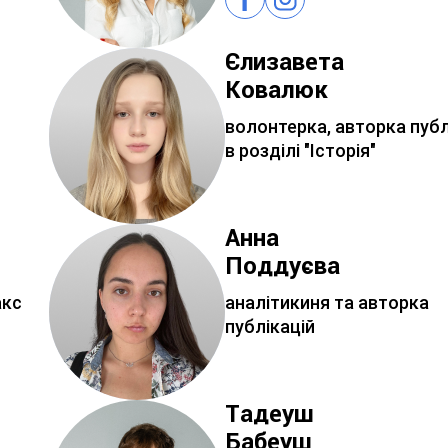
Єлизавета
Ковалюк
волонтерка, авторка публ
в розділі "Історія"
Анна
Поддуєва
акс
аналітикиня та авторка
публікацій
Тадеуш
Бабеуш