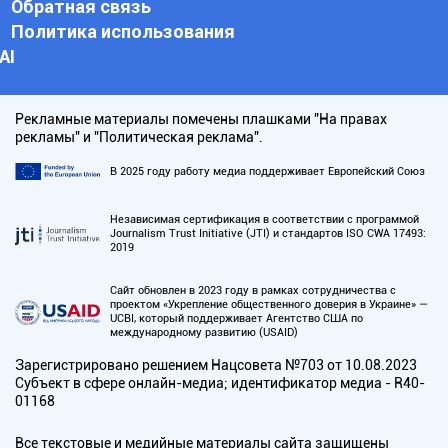
Обратная связь
Политика использования
АI
Рекламные материалы помечены плашками "На правах
рекламы" и "Политическая реклама".
В 2025 году работу медиа поддерживает Европейский Союз
Независимая сертификация в соответствии с программой
Journalism Trust Initiative (JTI) и стандартов ISO CWA 17493:
2019
Сайт обновлен в 2023 году в рамках сотрудничества с
проектом «Укрепление общественного доверия в Украине» —
UCBI, который поддерживает Агентство США по
международному развитию (USAID)
Зарегистрировано решением Нацсовета №703 от 10.08.2023
Субъект в сфере онлайн-медиа; идентификатор медиа - R40-
01168
Все текстовые и медийные материалы сайта защищены