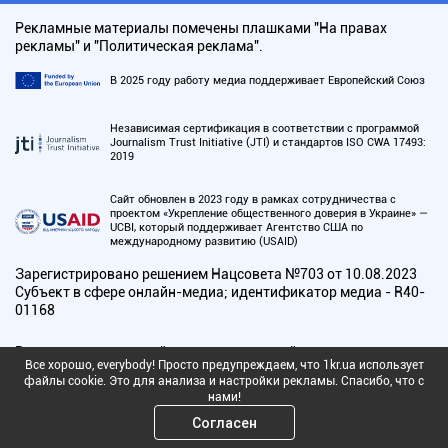
Рекламные материалы помечены плашками "На правах
рекламы" и "Политическая реклама".
В 2025 году работу медиа поддерживает Европейский Союз
Независимая сертификация в соответствии с программой
Journalism Trust Initiative (JTI) и стандартов ISO CWA 17493:
2019
Сайт обновлен в 2023 году в рамках сотрудничества с
проектом «Укрепление общественного доверия в Украине» —
UCBI, который поддерживает Агентство США по
международному развитию (USAID)
Зарегистрировано решением Нацсовета №703 от 10.08.2023
Субъект в сфере онлайн-медиа; идентификатор медиа - R40-
01168
Все текстовые и медийные материалы сайта защищены
Все хорошо, everybody! Просто предупреждаем, что 1kr.ua использует
авторскими правами в соответствии с действующим
файлы cookie. Это для анализа и настройки рекламы. Спасибо, что с
законодательством. Использование любых материалов,
нами!
размещенных на сайте, разрешается при условии ссылки на
Согласен
1kr.ua. Она должна быть размещена независимо от полного
или частичного использования материалов. Для интернет-