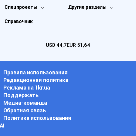
Спецпроекты
Другие разделы
Справочник
USD
44,7
EUR
51,64
Правила использования
Редакционная политика
Реклама на 1kr.ua
Поддержать
Медиа-команда
Обратная связь
Политика использования
АI