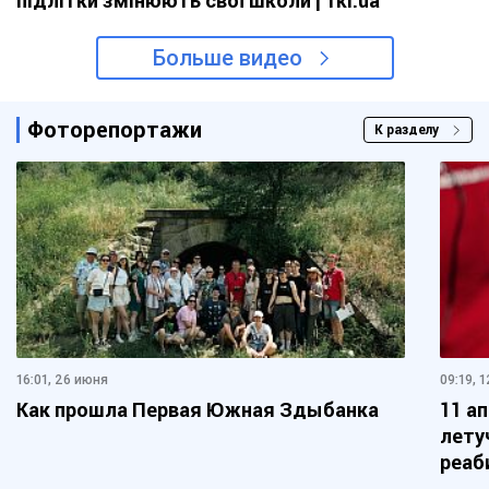
підлітки змінюють свої школи | 1kr.ua
Больше видео
Фоторепортажи
К разделу
16:01, 26 июня
09:19, 
Как прошла Первая Южная Здыбанка
11 а
лету
реаб