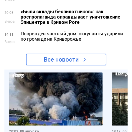
«Были склады беспилотников»: как
20:03
роспропаганда оправдывает уничтожение
Вчера
Эпицентра в Кривом Роге
Поврежден частный дом: оккупанты ударили
19:11
по громаде на Криворожье
Вчера
Все новости
20:03, 08 августа
18:12, 05 а