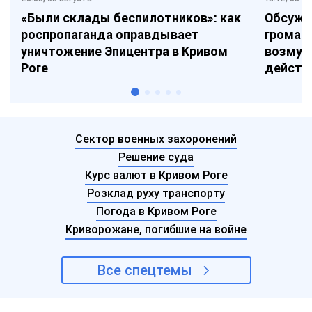
«Были склады беспилотников»: как
Обсужд
роспропаганда оправдывает
громады
уничтожение Эпицентра в Кривом
возмущ
Роге
действ
Сектор военных захоронений
Решение суда
Курс валют в Кривом Роге
Розклад руху транспорту
Погода в Кривом Роге
Криворожане, погибшие на войне
Все спецтемы