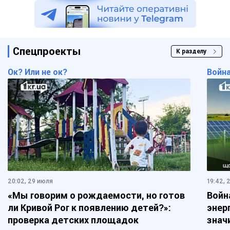
Спецпроекты
К разделу
Ок? Или не ок?
Войн
20:02, 29 июля
19:42, 
«Мы говорим о рождаемости, но готов
Войн
ли Кривой Рог к появлению детей?»:
энер
проверка детских площадок
знач