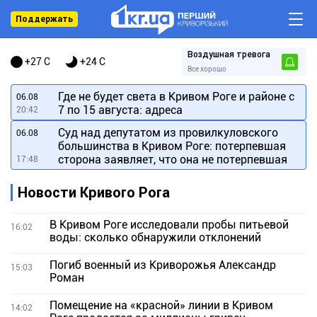
Поддержать
Воздушная тревога
+27 C
+24 C
Все хорошо
Где не будет света в Кривом Роге и районе с
06.08
7 по 15 августа: адреса
20:42
Суд над депутатом из провилкуловского
06.08
большинства в Кривом Роге: потерпевшая
сторона заявляет, что она не потерпевшая
17:48
Новости Кривого Рога
В Кривом Роге исследовали пробы питьевой
16:02
воды: сколько обнаружили отклонений
Погиб военный из Криворожья Александр
15:03
Роман
Помещение на «красной» линии в Кривом
14:02