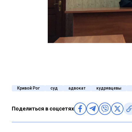
Кривой Рог
суд
адвокат
кудрявцевы
Поделиться в соцсетях