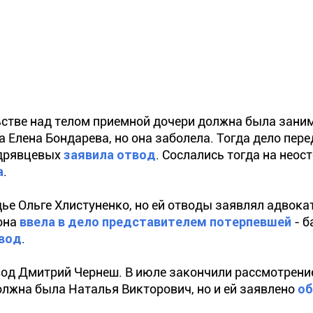
ьстве над телом приемной дочери должна была зани
 Елена Бондарева, но она заболела. Тогда дело пере
удрявцевых
заявила отвод
. Сослались тогда на нео
а
.
ье Ольге Хлистуненко, но ей отводы заявлял адвока
она
ввела в дело представителем потерпевшей
- б
вод
.
вод Дмитрий Чернеш. В июле закончили рассмотрени
олжна была Наталья Викторович, но и ей заявлено
об