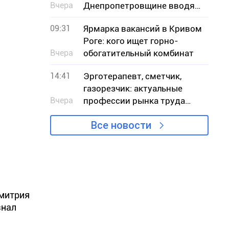
Вчера
Днепропетровщине вводят
запрет на отлов
09:31
Ярмарка вакансий в Кривом
Роге: кого ищет горно-
Вчера
обогатительный комбинат
14:41
Эрготерапевт, сметчик,
газорезчик: актуальные
Вчера
профессии рынка труда
Днепропетровщины в
Все новости
августе
Дмитрия
знал