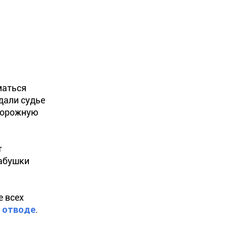
маться
дали судье
сторожную
т
абушки
е всех
 отводе
.