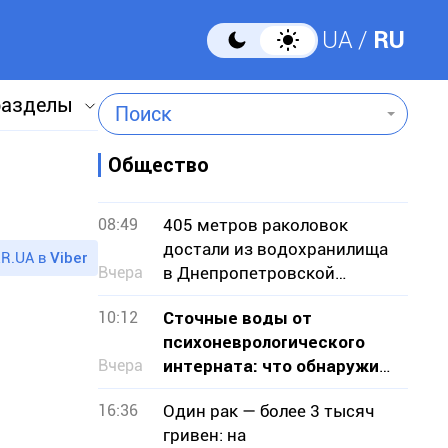
UA
RU
разделы
Поиск
Общество
08:49
405 метров раколовок
достали из водохранилища
R.UA в
Viber
Вчера
в Днепропетровской
области — чем они опасны
10:12
Сточные воды от
психоневрологического
Вчера
интерната: что обнаружила
проверка на Криворожье
16:36
Один рак — более 3 тысяч
гривен: на