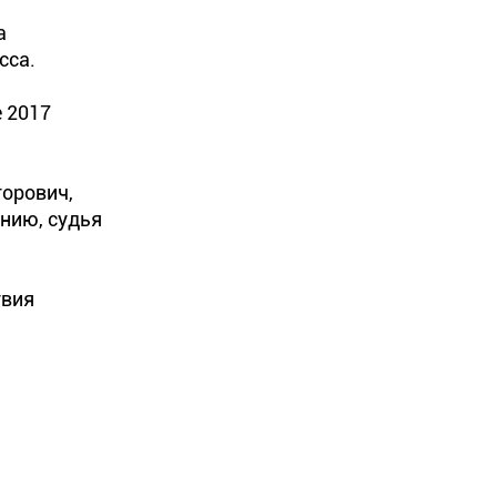
а
сса.
 2017
торович,
ению, судья
твия