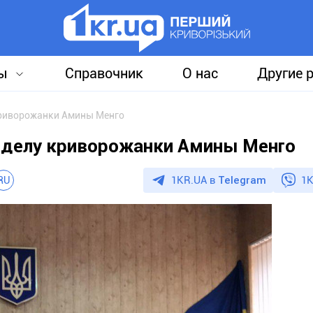
ы
Справочник
О нас
Другие 
криворожанки Амины Менго
о делу криворожанки Амины Менго
1KR.UA в
Telegram
1K
RU