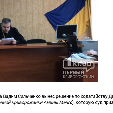
да Вадим Сильченко вынес решение по ходатайству 
нной криворожанки Амины Менго
), которую суд при