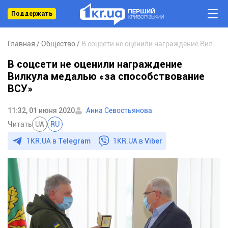
Поддержать
Главная
Общество
В соцсети не оценили награждение Вилкула медалью «за способствование ВСУ»
В соцсети не оценили награждение
Вилкула медалью «за способствование
ВСУ»
11:32, 01 июня 2020
Анна Севостьянова
Читать
UA
RU
1KR.UA в
Telegram
1KR.UA в
Viber