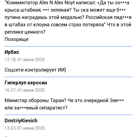
"Комментатор Alex N Alex Noyt написал: «Да ты ох***а
крыса штабная, *** зеленая? Ты ска может еще б***
путина наградишь этой медалью? Российская пид***я
в штабах от клоуна совсем страх потеряла" Что в этой
реплике ценного?
Позорище
Ирбис
12:18, 01 июня 2020
Соцсети контролирует ИИ)
Гиперлуп керосин
16:27, 01 июня 2020
Министер обороны Таран? Че это очередной Зее***
или за***еный сепаратист?
DmitriyKievich
13:03, 01 июня 2020