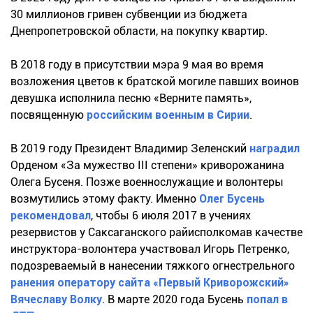
30 миллионов гривен субвенции из бюджета
Днепропетровской области, на покупку квартир.
В 2018 году в присутствии мэра 9 мая во время
возложения цветов к братской могиле павших воинов
девушка исполнила песню «Верните память»,
посвященную
российским военным в Сирии
.
В 2019 году Президент Владимир Зеленский
наградил
Орденом «За мужество ІІІ степени» криворожанина
Олега Бусеня. Позже военнослужащие и волонтеры
возмутились этому факту. Именно
Олег Бусень
рекомендовал
, чтобы 6 июля 2017 в учениях
резервистов у Саксаганского райисполкомав качестве
инструктора-волонтера участвовал Игорь Петренко,
подозреваемый в нанесении тяжкого огнестрельного
ранения оператору сайта «Первый Криворожский»
Вячеславу Волку
. В марте 2020 года Бусень
попал в