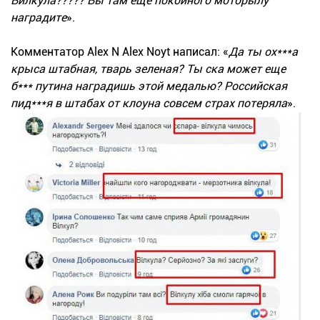
Вилкула????? Вы там еще покойного моторылу
наградите
».
Комментатор Alex N Alex Noyt написал: «
Да ты ох***а
крыса штабная, тварь зеленая? Ты ска может еще
б*** путина наградишь этой медалью? Российская
пид***я в штабах от клоуна совсем страх потеряла
».