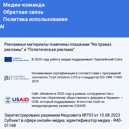
Медиа-команда
Обратная связь
Политика использования
АI
Рекламные материалы помечены плашками "На правах
рекламы" и "Политическая реклама".
В 2025 году работу медиа поддерживает Европейский Союз
Независимая сертификация в соответствии с программой
Journalism Trust Initiative (JTI) и стандартов ISO CWA 17493:
2019
Сайт обновлен в 2023 году в рамках сотрудничества с
проектом «Укрепление общественного доверия в Украине» —
UCBI, который поддерживает Агентство США по
международному развитию (USAID)
Зарегистрировано решением Нацсовета №703 от 10.08.2023
Субъект в сфере онлайн-медиа; идентификатор медиа - R40-
01168