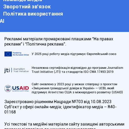
Зворотний зв'язок
Політика використання
АІ
Рекламні матеріали промарковані плашками “На правах
реклами” і “Політична реклама”.
У 2025 році роботу медіа підтримує Європейський союз
Незалежна сертифікація відповідно до програми Journalism
Trust Initiative (JTI) та стандартів ISO CWA 17493:2019
Сайт оновлено у 2023 році у межах співпраці з проєктом
«Зміцнення громадської довіри в Україні» — UCBI, який
підтримує Агентство США з міжнародного розвитку (USAID)
Зареєстровано рішенням Нацради №703 від 10.08.2023
Cуб’єкт у сфері онлайн-медіа; ідентифікатор медіа – R40-
01168
Усі текстові та медійні матеріали сайту захищені авторськими