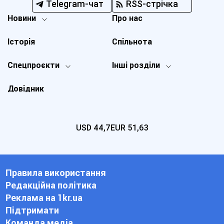
Telegram-чат
RSS-стрічка
Новини
Про нас
Історія
Спільнота
Спецпроєкти
Інші розділи
Довідник
USD
44,7
EUR
51,63
Правила використання
Редакційна політика
Реклама на 1kr.ua
Підтримати
Команда медіа