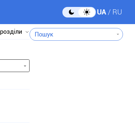
UA
RU
 розділи
Пошук