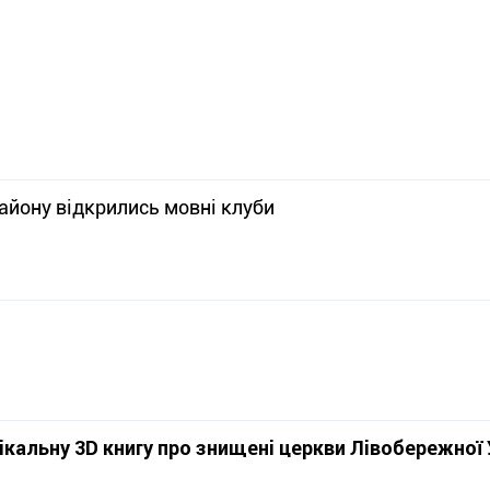
айону відкрились мовні клуби
ікальну 3D книгу про знищені церкви Лівобережної 