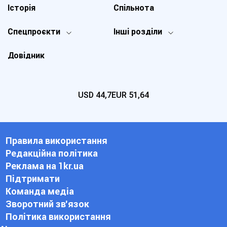
Історія
Спільнота
Спецпроєкти
Інші розділи
Довідник
USD
44,7
EUR
51,64
Правила використання
Редакційна політика
Реклама на 1kr.ua
Підтримати
Команда медіа
Зворотний зв'язок
Політика використання