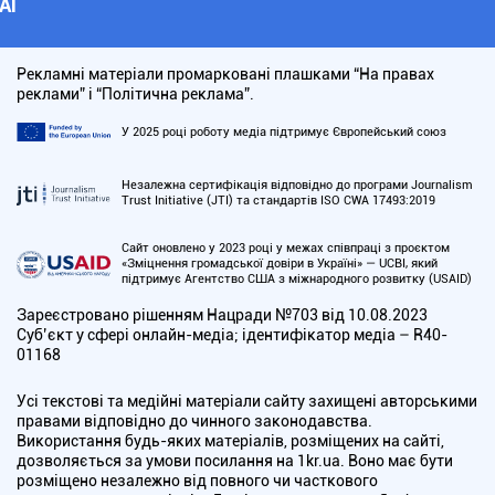
АІ
Рекламні матеріали промарковані плашками “На правах
реклами” і “Політична реклама”.
У 2025 році роботу медіа підтримує Європейський союз
Незалежна сертифікація відповідно до програми Journalism
Trust Initiative (JTI) та стандартів ISO CWA 17493:2019
Сайт оновлено у 2023 році у межах співпраці з проєктом
«Зміцнення громадської довіри в Україні» — UCBI, який
підтримує Агентство США з міжнародного розвитку (USAID)
Зареєстровано рішенням Нацради №703 від 10.08.2023
Cуб’єкт у сфері онлайн-медіа; ідентифікатор медіа – R40-
01168
Усі текстові та медійні матеріали сайту захищені авторськими
правами відповідно до чинного законодавства.
Використання будь-яких матеріалів, розміщених на сайті,
дозволяється за умови посилання на 1kr.ua. Воно має бути
розміщено незалежно від повного чи часткового