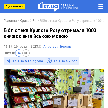
Підтримати
Головна
Кривий Ріг
Бібліотеки Кривого Рогу отримали 1000 книжок англійською мовою
Бібліотеки Кривого Рогу отримали 1000
книжок англійською мовою
16:17, 29 грудня 2023
Анастасія Бергарт
Читати
UA
RU
1KR.UA в
Telegram
1KR.UA в
Viber