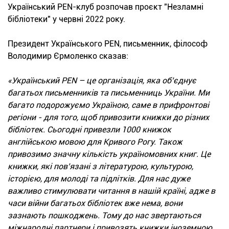
Український PEN-клуб розпочав проєкт "Незламні
бібліотеки" у червні 2022 року.
Президент Українського PEN, письменник, філософ
Володимир Єрмоленко сказав:
«Український PEN – це організація, яка об’єднує
багатьох письменників та письменниць України. Ми
багато подорожуємо Україною, саме в прифронтові
регіони - для того, щоб привозити книжки до різних
бібліотек. Сьогодні привезли 1000 книжок
англійською мовою для Кривого Рогу. Також
привозимо значну кількість україномовних книг. Це
книжки, які пов’язані з літературою, культурою,
історією, для молоді та підлітків. Для нас дуже
важливо стимулювати читання в нашій країні, адже в
часи війни багатьох бібліотек вже нема, вони
зазнають пошкоджень. Тому до нас звертаються
міжнародні партнери і привозять книжки іноземною