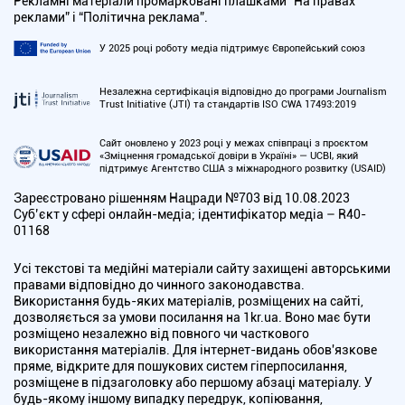
Рекламні матеріали промарковані плашками “На правах
реклами” і “Політична реклама”.
У 2025 році роботу медіа підтримує Європейський союз
Незалежна сертифікація відповідно до програми Journalism
Trust Initiative (JTI) та стандартів ISO CWA 17493:2019
Сайт оновлено у 2023 році у межах співпраці з проєктом
«Зміцнення громадської довіри в Україні» — UCBI, який
підтримує Агентство США з міжнародного розвитку (USAID)
Зареєстровано рішенням Нацради №703 від 10.08.2023
Cуб’єкт у сфері онлайн-медіа; ідентифікатор медіа – R40-
01168
Усі текстові та медійні матеріали сайту захищені авторськими
правами відповідно до чинного законодавства.
Використання будь-яких матеріалів, розміщених на сайті,
дозволяється за умови посилання на 1kr.ua. Воно має бути
розміщено незалежно від повного чи часткового
використання матеріалів. Для інтернет-видань обов'язкове
пряме, відкрите для пошукових систем гіперпосилання,
розміщене в підзаголовку або першому абзаці матеріалу. У
будь-якому іншому випадку передрук, копіювання,