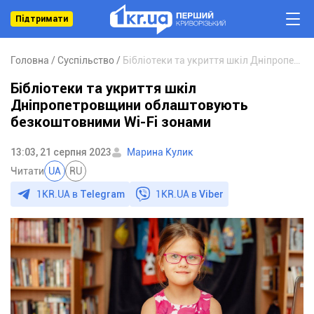
Підтримати
Головна
Суспільство
Бібліотеки та укриття шкіл Дніпропетровщини облаштовують безкоштовними Wi-Fi зонами
Бібліотеки та укриття шкіл
Дніпропетровщини облаштовують
безкоштовними Wi-Fi зонами
13:03, 21 серпня 2023
Марина Кулик
Читати
UA
RU
1KR.UA в
Telegram
1KR.UA в
Viber