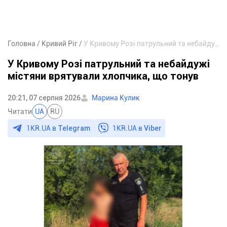
Головна
Кривий Ріг
У Кривому Розі патрульний та небайдужі містяни врятували хлопчика, що тонув
У Кривому Розі патрульний та небайдужі
містяни врятували хлопчика, що тонув
20:21, 07 серпня 2026
Марина Кулик
Читати
UA
RU
1KR.UA в
Telegram
1KR.UA в
Viber