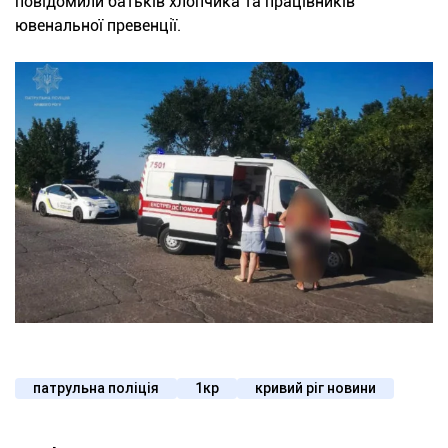
повідомили батьків хлопчика та працівників
ювенальної превенції.
патрульна поліція
1кр
кривий ріг новини