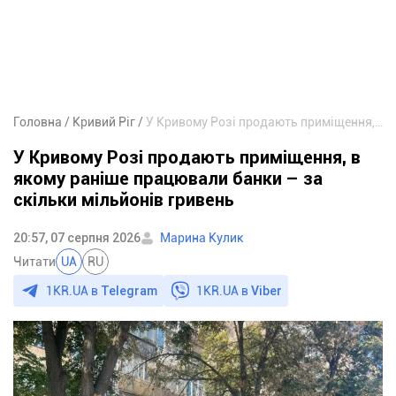
Головна
Кривий Ріг
У Кривому Розі продають приміщення, в якому раніше працювали банки – за скільки мільйонів гривень
У Кривому Розі продають приміщення, в
якому раніше працювали банки – за
скільки мільйонів гривень
20:57, 07 серпня 2026
Марина Кулик
Читати
UA
RU
1KR.UA в
Telegram
1KR.UA в
Viber