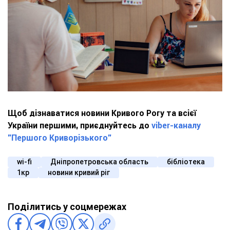
Щоб дізнаватися новини Кривого Рогу та всієї
України першими, приєднуйтесь до
viber-каналу
"Першого Криворізького"
wi-fi
Дніпропетровська область
бібліотека
1кр
новини кривий ріг
Поділитись у соцмережах