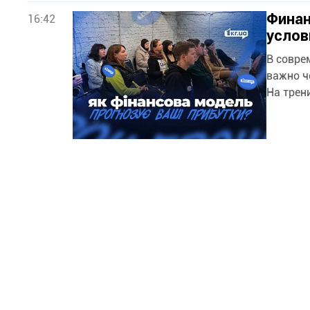
Финан
16:42
услов
В совре
важно ч
На трен