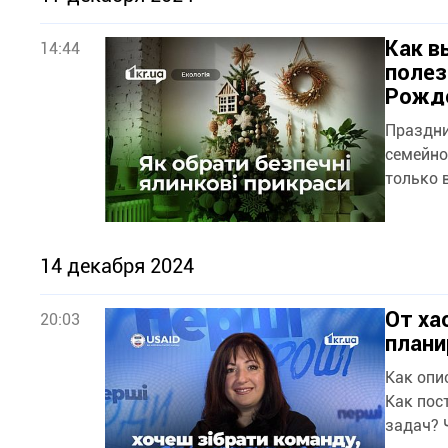
Как в
14:44
полез
Рожде
Праздни
семейно
только 
14 декабря 2024
От ха
20:03
плани
Как опи
Как пос
задач? 