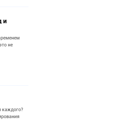
 и
 временем
это не
я каждого?
ирования