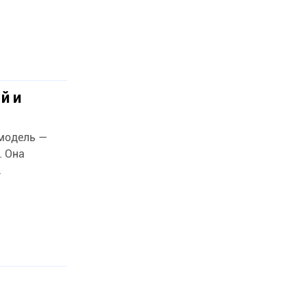
й и
-модель —
. Она
.