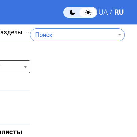
UA
RU
разделы
Поиск
и
иалисты