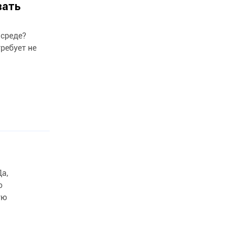
вать
 среде?
ребует не
а,
о
ую