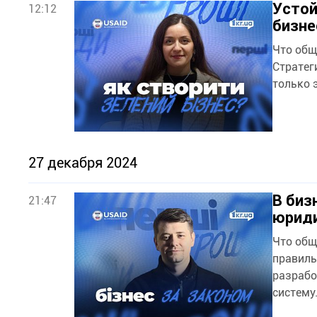
Устой
12:12
бизне
Что общ
Стратег
только 
27 декабря 2024
В биз
21:47
юриди
Что общ
правиль
разрабо
систему.