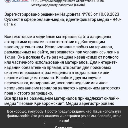
UCBI, который поддерживает Агентство США по
международному развитию (USAID)
Зарегистрировано решением Нацсовета №703 от 10.08.2023
Субъект в сфере онлайн-медиа; идентификатор медиа - R40-
01168
Все текстовые и медийные материалы сайта защищены
авторскими правами в соответствии с действующим
законодательством. Использование любых материалов,
размещенных на сайте, разрешается при условии ссылки на
1kr.ua. Она должна быть размещена независимо от полного
или частичного использования материалов. Для интернет-
изданий обязательна прямая, открытая для поисковых
систем гиперссылка, размещенная в подзаголовке или
первом абзаце материала. В любом другом случае
перепечатка, копирование, воспроизведение или иное
использование материалов является нарушением авторских
прав и строго запрещено.
Все права на размещение материалов принадлежат онлайн-
медиа "Первый Криворожский". Медиа зарегистрировано
Национальным советом Украины по вопросам телевидения и
Все хорошо, everybody! Просто предупреждаем, что 1kr.ua использует
радиовещания.
файлы cookie. Это для анализа и настройки рекламы. Спасибо, что с
нами!
Copyright © 2010 - 2026 Все права защищены
Согласен