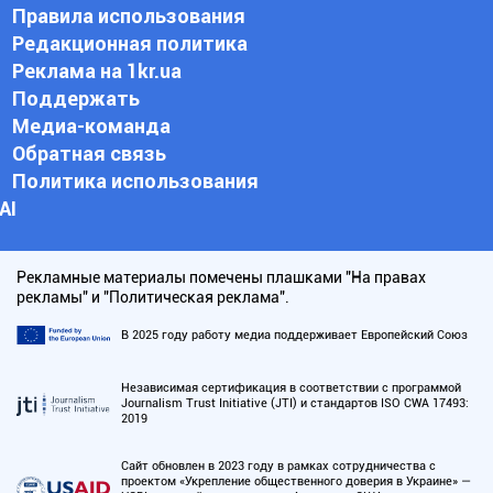
Правила использования
Редакционная политика
Реклама на 1kr.ua
Поддержать
Медиа-команда
Обратная связь
Политика использования
АI
Рекламные материалы помечены плашками "На правах
рекламы" и "Политическая реклама".
В 2025 году работу медиа поддерживает Европейский Союз
Независимая сертификация в соответствии с программой
Journalism Trust Initiative (JTI) и стандартов ISO CWA 17493:
2019
Сайт обновлен в 2023 году в рамках сотрудничества с
проектом «Укрепление общественного доверия в Украине» —