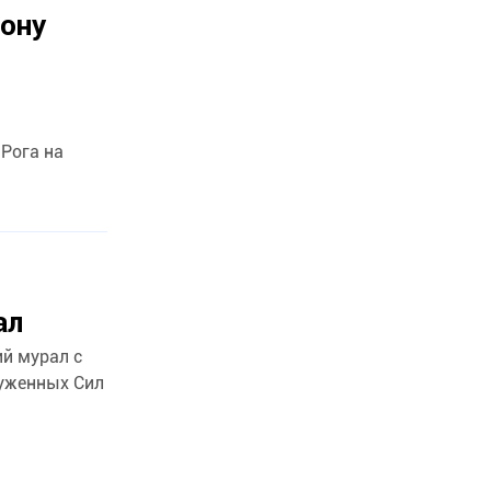
рону
Рога на
ал
й мурал с
уженных Сил