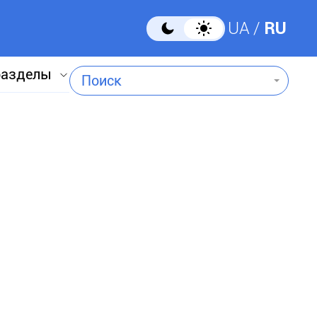
UA
RU
разделы
Поиск