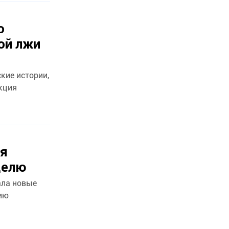
о
ой лжи
кие истории,
кция
ля
делю
ала новые
ию