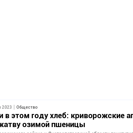
я 2023
Общество
и в этом году хлеб: криворожские а
 жатву озимой пшеницы