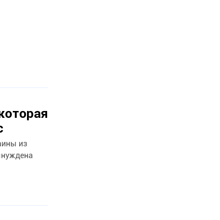
 которая
с
аины из
ынуждена