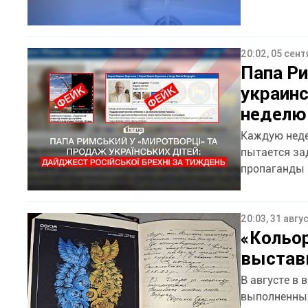
20:02, 05 сен
Папа Р
украинс
неделю
Каждую неде
пытается за
пропаганды 
20:03, 31 авгу
«Кольор
выстав
В августе в
выполненных