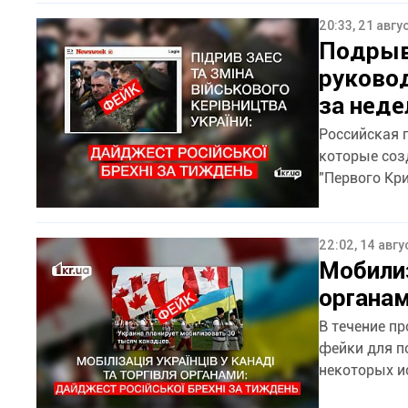
20:33, 21 авгу
Подрыв
руково
за нед
Российская 
которые соз
"Первого Кри
22:02, 14 авг
Мобилиз
органам
В течение п
фейки для п
некоторых и