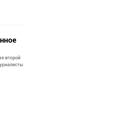
нное
же второй
Журналисты