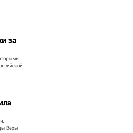
жи за
которыми
российской
ила
н,
ицы Веры