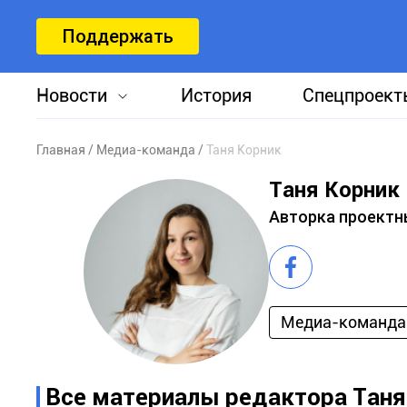
Поддержать
Новости
История
Спецпроект
Главная
Медиа-команда
Таня Корник
Таня Корник
Авторка проектн
Медиа-команда
Все материалы редактора Таня