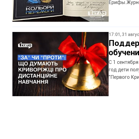
Ерифы.Журна
17:01, 31 авгу
Поддер
обучени
С 1 сентябр
год дети по
"Первого Кри