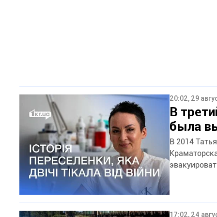
20:02, 29 авгу
В трети
была в
В 2014 Тать
Краматорска
эвакуировать
17:02, 24 авг