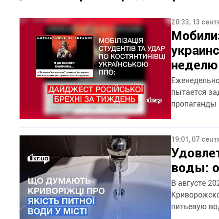
20:33, 13 сен
Мобилиз
украинс
неделю
Еженедельно
пытается за
пропаганды 
19:01, 07 сен
Удовлет
воды: 
В августе 20
Криворожско
питьевую во