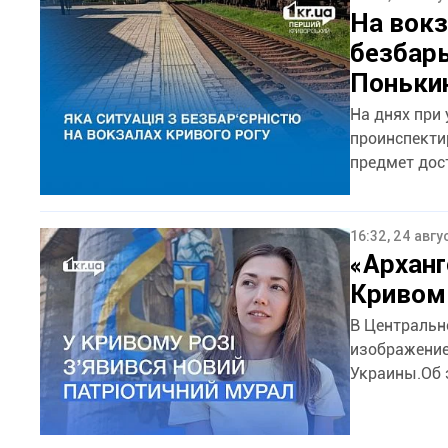
На вокз
безбарь
Поньки
На днях при
проинспекти
предмет дост
16:32, 24 авгу
«Арханг
Кривом 
В Центральн
изображение
Украины.Об 