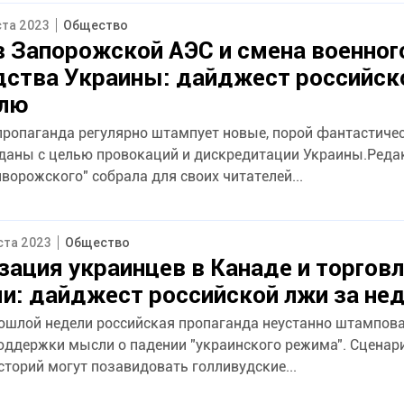
ста 2023
Общество
 Запорожской АЭС и смена военног
дства Украины: дайджест российск
елю
пропаганда регулярно штампует новые, порой фантастичес
даны с целью провокаций и дискредитации Украины.Реда
ворожского" собрала для своих читателей...
уста 2023
Общество
ация украинцев в Канаде и торгов
и: дайджест российской лжи за не
рошлой недели российская пропаганда неустанно штампов
оддержки мысли о падении "украинского режима". Сценар
сторий могут позавидовать голливудские...