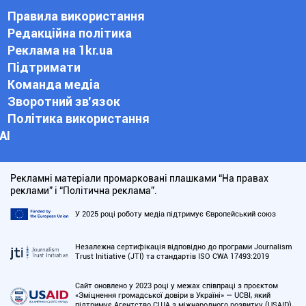
Правила використання
Редакційна політика
Реклама на 1kr.ua
Підтримати
Команда медіа
Зворотний зв'язок
Політика використання
АІ
Рекламні матеріали промарковані плашками “На правах
реклами” і “Політична реклама”.
У 2025 році роботу медіа підтримує Європейський союз
Незалежна сертифікація відповідно до програми Journalism
Trust Initiative (JTI) та стандартів ISO CWA 17493:2019
Сайт оновлено у 2023 році у межах співпраці з проєктом
«Зміцнення громадської довіри в Україні» — UCBI, який
підтримує Агентство США з міжнародного розвитку (USAID)