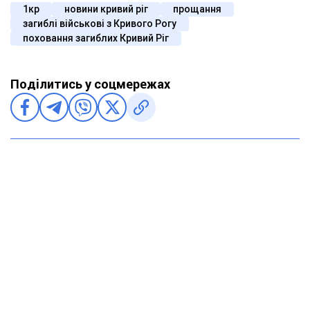
1кр
новини кривий ріг
прощання
загиблі військові з Кривого Рогу
поховання загиблих Кривий Ріг
Поділитись у соцмережах