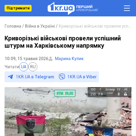
Підтримати
Головна
Війна в Україні
Криворізькі військові провели успішний штурм на Харківському напрямку
Криворізькі військові провели успішний
штурм на Харківському напрямку
10:09, 15 травня 2026
Марина Кулик
Читати
UA
RU
1KR.UA в
Telegram
1KR.UA в
Viber