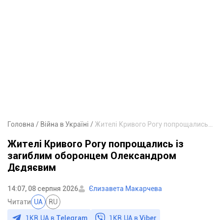
Головна
Війна в Україні
Жителі Кривого Рогу попрощались із загиблим оборонцем Олександром Дєдяєвим
Жителі Кривого Рогу попрощались із
загиблим оборонцем Олександром
Дєдяєвим
14:07, 08 серпня 2026
Єлизавета Макарчева
Читати
UA
RU
1KR.UA в
Telegram
1KR.UA в
Viber