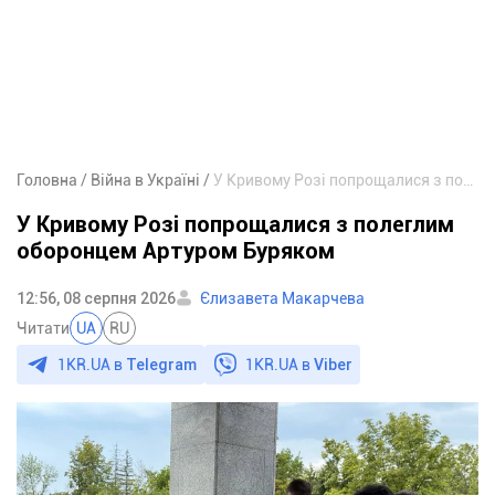
Головна
Війна в Україні
У Кривому Розі попрощалися з полеглим оборонцем Артуром Буряком
У Кривому Розі попрощалися з полеглим
оборонцем Артуром Буряком
12:56, 08 серпня 2026
Єлизавета Макарчева
Читати
UA
RU
1KR.UA в
Telegram
1KR.UA в
Viber