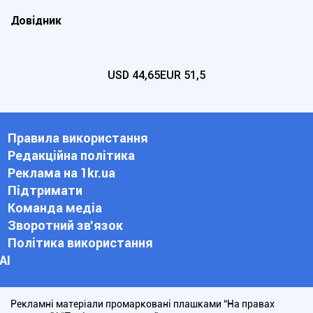
Довідник
USD
44,65
EUR
51,5
Правила використання
Редакційна політика
Реклама на 1kr.ua
Підтримати
Команда медіа
Зворотний зв'язок
Політика використання
АІ
Рекламні матеріали промарковані плашками “На правах