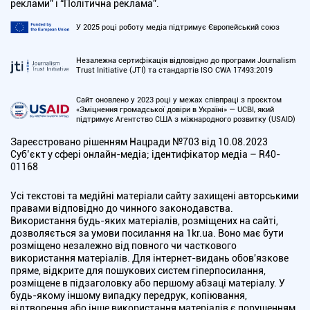
реклами” і “Політична реклама”.
У 2025 році роботу медіа підтримує Європейський союз
Незалежна сертифікація відповідно до програми Journalism
Trust Initiative (JTI) та стандартів ISO CWA 17493:2019
Сайт оновлено у 2023 році у межах співпраці з проєктом
«Зміцнення громадської довіри в Україні» — UCBI, який
підтримує Агентство США з міжнародного розвитку (USAID)
Зареєстровано рішенням Нацради №703 від 10.08.2023
Cуб’єкт у сфері онлайн-медіа; ідентифікатор медіа – R40-
01168
Усі текстові та медійні матеріали сайту захищені авторськими
правами відповідно до чинного законодавства.
Використання будь-яких матеріалів, розміщених на сайті,
дозволяється за умови посилання на 1kr.ua. Воно має бути
розміщено незалежно від повного чи часткового
використання матеріалів. Для інтернет-видань обов'язкове
пряме, відкрите для пошукових систем гіперпосилання,
розміщене в підзаголовку або першому абзаці матеріалу. У
будь-якому іншому випадку передрук, копіювання,
відтворення або інше використання матеріалів є порушенням