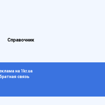
Справочник
еклама на 1kr.ua
братная связь