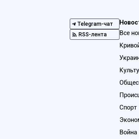
Новос
Telegram-чат
Все но
RSS-лента
Кривой
Украи
Культ
Общес
Проис
Спорт
Эконо
Война 