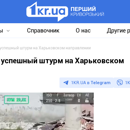
ы
Справочник
О нас
Другие 
 успешный штурм на Харьковском направлении
 успешный штурм на Харьковском
1KR.UA в
Telegram
1K