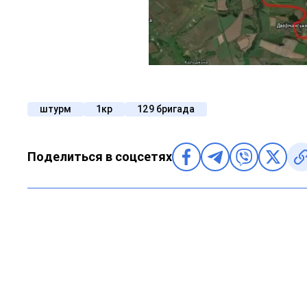
штурм
1кр
129 бригада
Поделиться в соцсетях