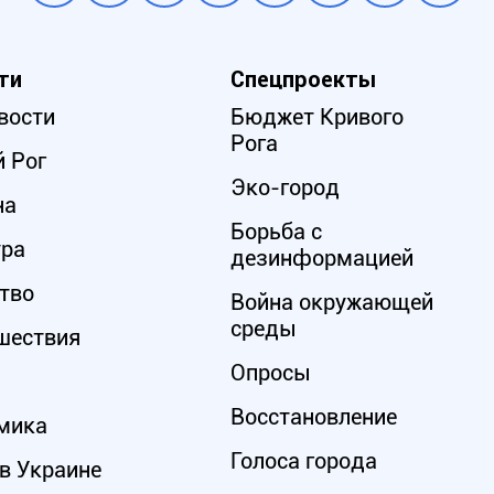
ти
Спецпроекты
вости
Бюджет Кривого
Рога
 Рог
Эко-город
на
Борьба с
ура
дезинформацией
тво
Война окружающей
среды
шествия
Опросы
Восстановление
мика
Голоса города
в Украине