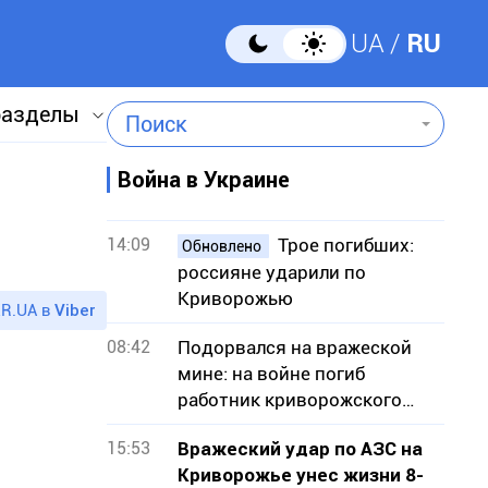
UA
RU
разделы
Поиск
Война в Украине
14:09
Трое погибших:
Обновлено
россияне ударили по
Криворожью
R.UA в
Viber
08:42
Подорвался на вражеской
мине: на войне погиб
работник криворожского
СевГОКа Владимир Заец
15:53
Вражеский удар по АЗС на
Криворожье унес жизни 8-