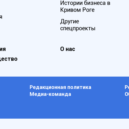
Истории бизнеса в
Кривом Роге
я
Другие
спецпроекты
ия
О нас
ество
Редакционная политика
Р
Медиа-команда
О