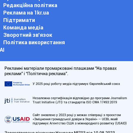
Редакційна політика
Реклама на 1kr.ua
Підтримати
Команда медіа
Зворотний зв'язок
Політика використання
АІ
Рекламні матеріали промарковані плашками “На правах
реклами” і “Політична реклама”.
У 2025 році роботу медіа підтримує Європейський союз
Незалежна сертифікація відповідно до програми Journalism
Trust Initiative (JTI) та стандартів ISO CWA 17493:2019
Сайт оновлено у 2023 році у межах співпраці з проєктом
«Зміцнення громадської довіри в Україні» — UCBI, який
підтримує Агентство США з міжнародного розвитку (USAID)