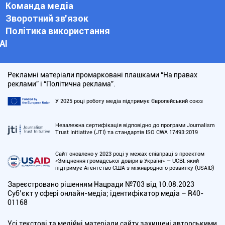
Команда медіа
Зворотний зв'язок
Політика використання
АІ
Рекламні матеріали промарковані плашками “На правах
реклами” і “Політична реклама”.
У 2025 році роботу медіа підтримує Європейський союз
Незалежна сертифікація відповідно до програми Journalism
Trust Initiative (JTI) та стандартів ISO CWA 17493:2019
Сайт оновлено у 2023 році у межах співпраці з проєктом
«Зміцнення громадської довіри в Україні» — UCBI, який
підтримує Агентство США з міжнародного розвитку (USAID)
Зареєстровано рішенням Нацради №703 від 10.08.2023
Cуб’єкт у сфері онлайн-медіа; ідентифікатор медіа – R40-
01168
Усі текстові та медійні матеріали сайту захищені авторськими