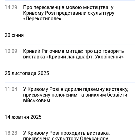
14:29
Про переселенців мовою мистецтва: у
Кривому Розі представили скульптуру
«Перекотиполе»
20 січня
10:09
Кривий Ріг очима митців: про що говорить
виставка «Кривий ландшафт. Укорінення»
25 листопада 2025
11:04
У Кривому Розі відкрили підземну виставку,
присвячену полоненим та зниклим безвісти
військовим
14 жовтня 2025
18:28
У Кривому Розі проходить виставка,
присвячена скульптору Олександру