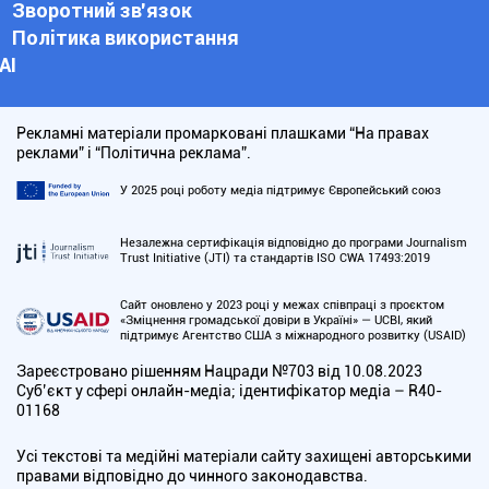
Зворотний зв'язок
Політика використання
АІ
Рекламні матеріали промарковані плашками “На правах
реклами” і “Політична реклама”.
У 2025 році роботу медіа підтримує Європейський союз
Незалежна сертифікація відповідно до програми Journalism
Trust Initiative (JTI) та стандартів ISO CWA 17493:2019
Сайт оновлено у 2023 році у межах співпраці з проєктом
«Зміцнення громадської довіри в Україні» — UCBI, який
підтримує Агентство США з міжнародного розвитку (USAID)
Зареєстровано рішенням Нацради №703 від 10.08.2023
Cуб’єкт у сфері онлайн-медіа; ідентифікатор медіа – R40-
01168
Усі текстові та медійні матеріали сайту захищені авторськими
правами відповідно до чинного законодавства.