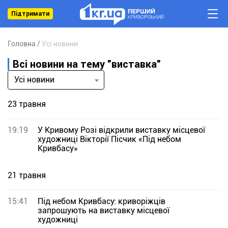
Підтримати
Головна
Усі новини
Всі новини на тему "виставка"
Усі новини
23 травня
19:19
У Кривому Розі відкрили виставку місцевої
художниці Вікторії Пісчик «Під небом
Кривбасу»
21 травня
15:41
Під небом Кривбасу: криворіжців
запрошують на виставку місцевої
художниці