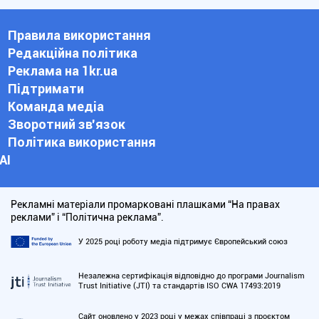
Правила використання
Редакційна політика
Реклама на 1kr.ua
Підтримати
Команда медіа
Зворотний зв'язок
Політика використання
АІ
Рекламні матеріали промарковані плашками “На правах
реклами” і “Політична реклама”.
У 2025 році роботу медіа підтримує Європейський союз
Незалежна сертифікація відповідно до програми Journalism
Trust Initiative (JTI) та стандартів ISO CWA 17493:2019
Сайт оновлено у 2023 році у межах співпраці з проєктом