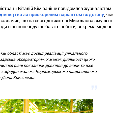
ністрації Віталій Кім раніше повідомляв журналістам
дівництво за прискореним варіантом водогону
,
яки
н зазначив, що на сьогодні жителі Миколаєва змушені
ди і що попереду ще багато роботи, зокрема модерн
ій області має досвід реалізації унікального
мадська обсерваторія». У межах діяльності цього
нилися різні показники довкілля до війни та вже
а кафедри екології Чорноморського національного
 Діана Крисінська.