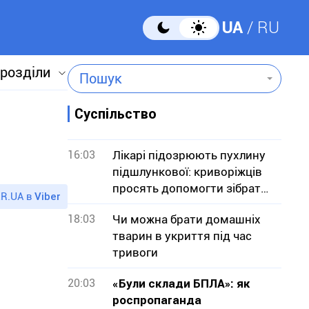
UA
RU
 розділи
Пошук
Суспільство
16:03
Лікарі підозрюють пухлину
підшлункової: криворіжців
просять допомогти зібрати
R.UA в
Viber
кошти на операцію
18:03
Чи можна брати домашніх
тварин в укриття під час
тривоги
20:03
«Були склади БПЛА»: як
роспропаганда