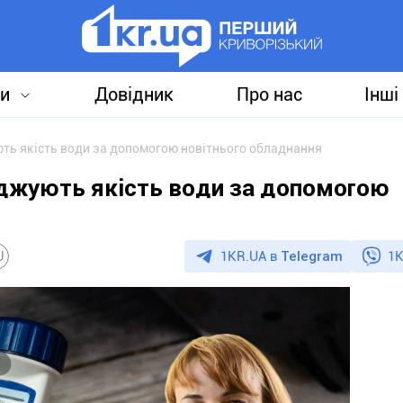
и
Довідник
Про нас
Інші
ють якість води за допомогою новітнього обладнання
іджують якість води за допомогою
1KR.UA в
Telegram
1K
U