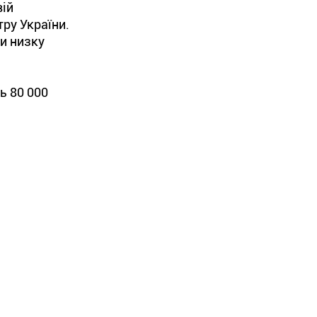
вій
тру України.
и низку
ь 80 000