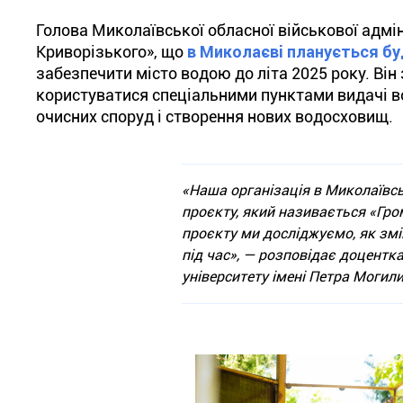
Голова Миколаївської обласної військової адмі
Криворізького», що
в Миколаєві планується бу
забезпечити місто водою до літа 2025 року. Ві
користуватися спеціальними пунктами видачі во
очисних споруд і створення нових водосховищ.
«Наша організація в Миколаївськ
проєкту, який називається «Гро
проєкту ми досліджуємо, як змі
під час», — розповідає доцентк
університету імені Петра Могили