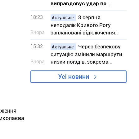
виправдовує удар по
Епіцентру в Кривому Розі
18:23
8 серпня
Актуальне
неподалік Кривого Рогу
Вчора
заплановані відключення
світла – адреси
15:32
Через безпекову
Актуальне
ситуацію змінили маршрути
Вчора
низки поїздів, зокрема
сполученням з Кривим
Усі новини
Рогом
дження
Миколаєва