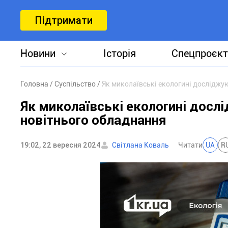
Підтримати
Новини
Історія
Спецпроєкт
Головна
Суспільство
Як миколаївські екологині досліджу
Як миколаївські екологині досл
новітнього обладнання
19:02, 22 вересня 2024
Світлана Коваль
Читати
UA
R