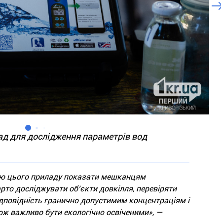
д для дослідження параметрів вод
ю цього приладу показати мешканцям
рто досліджувати об’єкти довкілля, перевіряти
ідповідність гранично допустимим концентраціям і
ож важливо бути екологічно освіченими», —