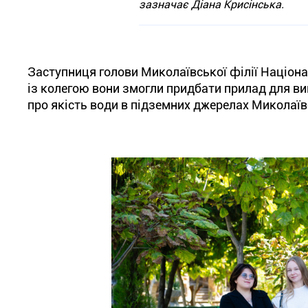
зазначає Діана Крисінська.
Заступниця голови Миколаївської філії Націона
із колегою вони змогли придбати прилад для в
про якість води в підземних джерелах Миколаївс