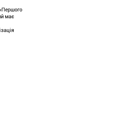
 «Першого
й має
ізація