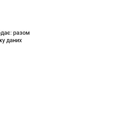
одає: разом
жу даних