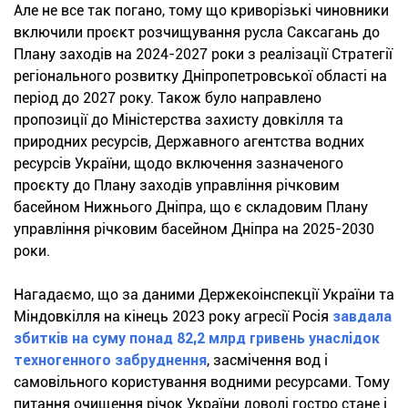
Але не все так погано, тому що криворізькі чиновники
включили проєкт розчищування русла Саксагань до
Плану заходів на 2024-2027 роки з реалізації Стратегії
регіонального розвитку Дніпропетровської області на
період до 2027 року. Також було направлено
пропозиції до Міністерства захисту довкілля та
природних ресурсів, Державного агентства водних
ресурсів України, щодо включення зазначеного
проєкту до Плану заходів управління річковим
басейном Нижнього Дніпра, що є складовим Плану
управління річковим басейном Дніпра на 2025-2030
роки.
Нагадаємо, що за даними Держекоінспекції України та
Міндовкілля на кінець 2023 року агресії Росія
завдала
збитків на суму понад 82,2 млрд гривень унаслідок
техногенного забруднення
, засмічення вод і
самовільного користування водними ресурсами. Тому
питання очищення річок України доволі гостро стане і