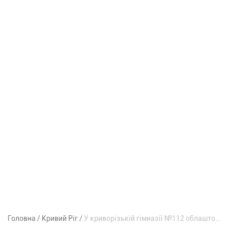
Головна
Кривий Ріг
У криворізькій гімназії №112 облаштовують укриття, якого раніше не було