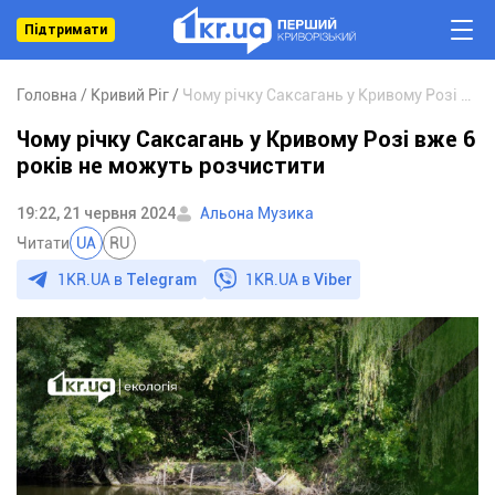
Підтримати
Головна
Кривий Ріг
Чому річку Саксагань у Кривому Розі вже 6 років не можуть розчистити
Чому річку Саксагань у Кривому Розі вже 6
років не можуть розчистити
19:22, 21 червня 2024
Альона Музика
Читати
UA
RU
1KR.UA в
Telegram
1KR.UA в
Viber