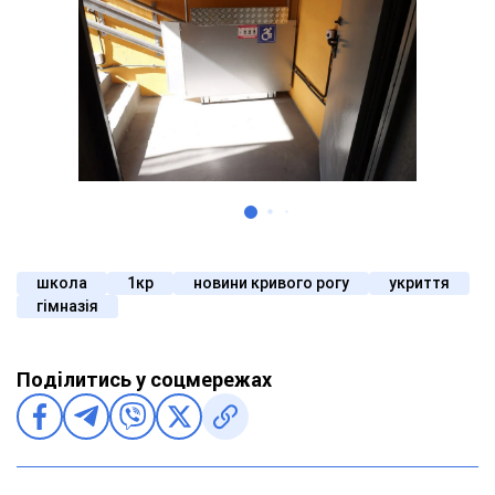
школа
1кр
новини кривого рогу
укриття
гімназія
Поділитись у соцмережах