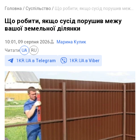
Головна
Суспільство
Що робити, якщо сусід порушив межу вашої земельної ділянки
Що робити, якщо сусід порушив межу
вашої земельної ділянки
10:01, 09 серпня 2026
Марина Кулик
Читати
UA
RU
1KR.UA в
Telegram
1KR.UA в
Viber