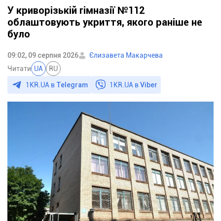
У криворізькій гімназії №112
облаштовують укриття, якого раніше не
було
09:02, 09 серпня 2026
Єлизавета Макарчева
Читати
UA
RU
1KR.UA в
Telegram
1KR.UA в
Viber