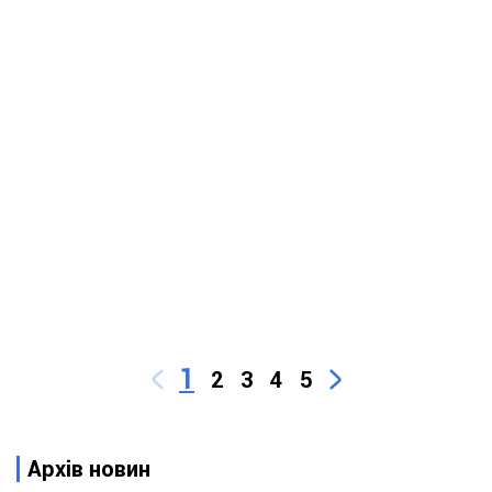
1
2
3
4
5
Архів новин