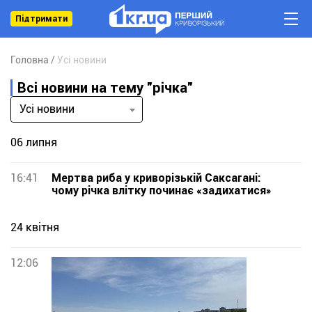
Підтримати
Головна
Усі новини
Всі новини на тему "річка"
Усі новини
06 липня
16:41
Мертва риба у криворізькій Саксагані:
чому річка влітку починає «задихатися»
24 квітня
12:06