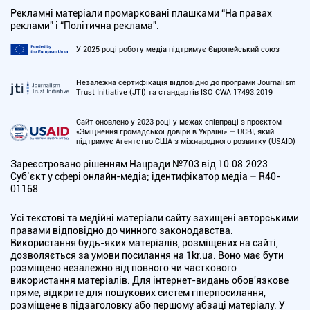
Рекламні матеріали промарковані плашками “На правах
реклами” і “Політична реклама”.
У 2025 році роботу медіа підтримує Європейський союз
Незалежна сертифікація відповідно до програми Journalism
Trust Initiative (JTI) та стандартів ISO CWA 17493:2019
Сайт оновлено у 2023 році у межах співпраці з проєктом
«Зміцнення громадської довіри в Україні» — UCBI, який
підтримує Агентство США з міжнародного розвитку (USAID)
Зареєстровано рішенням Нацради №703 від 10.08.2023
Cуб’єкт у сфері онлайн-медіа; ідентифікатор медіа – R40-
01168
Усі текстові та медійні матеріали сайту захищені авторськими
правами відповідно до чинного законодавства.
Використання будь-яких матеріалів, розміщених на сайті,
дозволяється за умови посилання на 1kr.ua. Воно має бути
розміщено незалежно від повного чи часткового
використання матеріалів. Для інтернет-видань обов'язкове
пряме, відкрите для пошукових систем гіперпосилання,
розміщене в підзаголовку або першому абзаці матеріалу. У