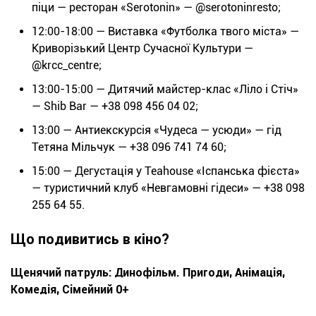
піци — ресторан «Serotonin» — @serotoninresto;
12:00-18:00 — Виставка «Футболка твого міста» —
Криворізький Центр Сучасної Культури —
@krcc_centre;
13:00-15:00 — Дитячий майстер-клас «Ліло і Стіч»
— Shib Bar — +38 098 456 04 02;
13:00 — Антиекскурсія «Чудеса — усюди» — гід
Тетяна Мільчук — +38 096 741 74 60;
15:00 — Дегустація у Теаhouse «Іспанська фієста»
— туристичний клуб «Невгамовні гідеси» — +38 098
255 64 55.
Що подивитись в кіно?
Щенячий патруль: Динофільм. Пригоди, Анімація,
Комедія, Сімейний 0+