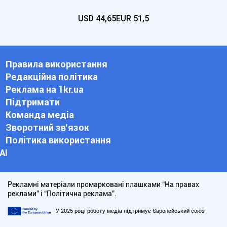
USD
44,65
EUR
51,5
Правила використання
Редакційна політика
Реклама на 1kr.ua
Підтримати
Команда медіа
Зворотний зв'язок
Політика використання
АІ
Рекламні матеріали промарковані плашками “На правах
реклами” і “Політична реклама”.
У 2025 році роботу медіа підтримує Європейський союз