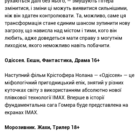
рухаються далі без нього, — змушують Пітера
змінитися, і зміни ці можуть виявитися сильнішими,
ніж він здатен контролювати. Та, можливо, саме ця
трансформація стане єдиним шансом зупинити нову
загрозу, що нависла над містом і тими, кого він
любить, адже доведеться мати справу з могутнім
лиходієм, якого неможливо навіть побачити.
Одіссея. Екшн, Фантастика, Драма 16+
Наступний фільм Крістофера Нолана — «Одіссея» — це
міфологічний пригодницький епік, знятий у різних
куточках світу з використанням абсолютно нової
плівкової технології IMAX. Вперше в історії
фундаментальна сага Гомера буде представлена на
екранах IMAX.
Морозивник. Жахи, Трилер 18+