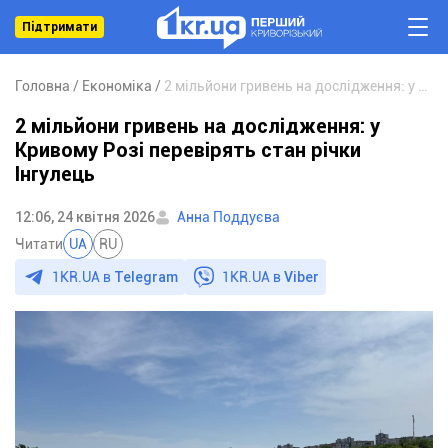
Підтримати
Головна
Економіка
2 мільйони гривень на дослідження: у Кривому Розі перевірять стан річки Інгулець
2 мільйони гривень на дослідження: у
Кривому Розі перевірять стан річки
Інгулець
12:06, 24 квітня 2026
Анна Поддуєва
Читати
UA
RU
1KR.UA в
Telegram
1KR.UA в
Viber