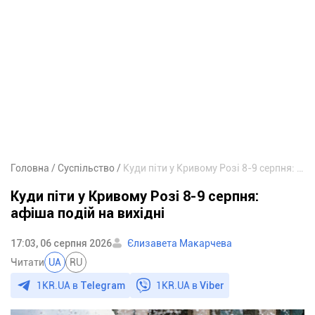
Головна
Суспільство
Куди піти у Кривому Розі 8-9 серпня: афіша подій на вихідні
Куди піти у Кривому Розі 8-9 серпня:
афіша подій на вихідні
17:03, 06 серпня 2026
Єлизавета Макарчева
Читати
UA
RU
1KR.UA в
Telegram
1KR.UA в
Viber