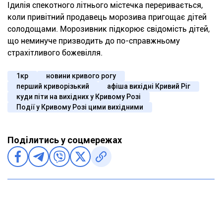
Ідилія спекотного літнього містечка переривається,
коли привітний продавець морозива пригощає дітей
солодощами. Морозивник підкорює свідомість дітей,
що неминуче призводить до по-справжньому
страхітливого божевілля.
1кр
новини кривого рогу
перший криворізький
афіша вихідні Кривий Ріг
куди піти на вихідних у Кривому Розі
Події у Кривому Розі цими вихідними
Поділитись у соцмережах