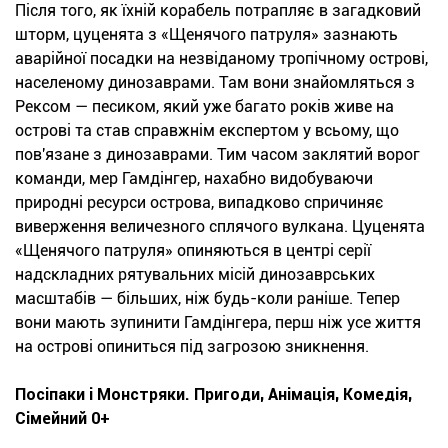
Після того, як їхній корабель потрапляє в загадковий
шторм, цуценята з «Щенячого патруля» зазнають
аварійної посадки на незвіданому тропічному острові,
населеному динозаврами. Там вони знайомляться з
Рексом — песиком, який уже багато років живе на
острові та став справжнім експертом у всьому, що
пов'язане з динозаврами. Тим часом заклятий ворог
команди, мер Гамдінгер, нахабно видобуваючи
природні ресурси острова, випадково спричиняє
виверження величезного сплячого вулкана. Цуценята
«Щенячого патруля» опиняються в центрі серії
надскладних рятувальних місій динозаврських
масштабів — більших, ніж будь-коли раніше. Тепер
вони мають зупинити Гамдінгера, перш ніж усе життя
на острові опиниться під загрозою зникнення.
Посіпаки і Монстряки. Пригоди, Анімація, Комедія,
Сімейний 0+