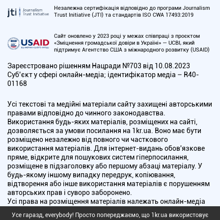
Незалежна сертифікація відповідно до програми Journalism
Trust Initiative (JTI) та стандартів ISO CWA 17493:2019
Сайт оновлено у 2023 році у межах співпраці з проєктом
«Зміцнення громадської довіри в Україні» — UCBI, який
підтримує Агентство США з міжнародного розвитку (USAID)
Зареєстровано рішенням Нацради №703 від 10.08.2023
Cуб’єкт у сфері онлайн-медіа; ідентифікатор медіа – R40-
01168
Усі текстові та медійні матеріали сайту захищені авторськими
правами відповідно до чинного законодавства.
Використання будь-яких матеріалів, розміщених на сайті,
дозволяється за умови посилання на 1kr.ua. Воно має бути
розміщено незалежно від повного чи часткового
використання матеріалів. Для інтернет-видань обов'язкове
пряме, відкрите для пошукових систем гіперпосилання,
розміщене в підзаголовку або першому абзаці матеріалу. У
будь-якому іншому випадку передрук, копіювання,
відтворення або інше використання матеріалів є порушенням
авторських прав і суворо заборонено.
Усі права на розміщення матеріалів належать онлайн-медіа
"Перший Криворізький". Медіа зареєстроване Національною
Усе гаразд, everybody! Просто попереджаємо, що 1kr.ua використовує
радою України з питань телебачення і радіомовлення.