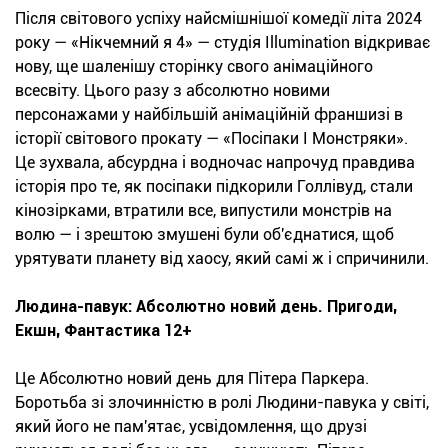
Після світового успіху найсмішнішої комедії літа 2024
року — «Нікчемний я 4» — студія Illumination відкриває
нову, ще шаленішу сторінку свого анімаційного
всесвіту. Цього разу з абсолютно новими
персонажами у найбільшій анімаційній франшизі в
історії світового прокату — «Посіпаки І Монстряки».
Це зухвала, абсурдна і водночас напрочуд правдива
історія про те, як посіпаки підкорили Голлівуд, стали
кінозірками, втратили все, випустили монстрів на
волю — і зрештою змушені були об'єднатися, щоб
урятувати планету від хаосу, який самі ж і спричинили.
Людина-павук: Абсолютно новий день. Пригоди,
Екшн, Фантастика 12+
Це Абсолютно новий день для Пітера Паркера.
Боротьба зі злочинністю в ролі Людини-павука у світі,
який його не пам'ятає, усвідомлення, що друзі