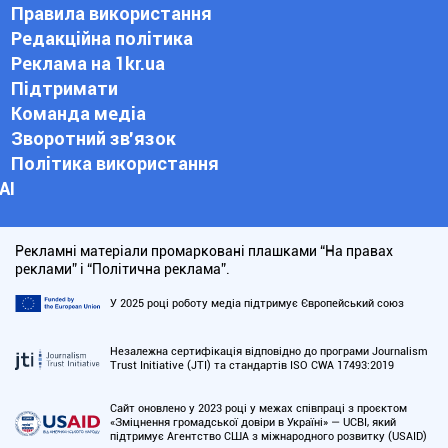
Правила використання
Редакційна політика
Реклама на 1kr.ua
Підтримати
Команда медіа
Зворотний зв'язок
Політика використання
АІ
Рекламні матеріали промарковані плашками “На правах
реклами” і “Політична реклама”.
У 2025 році роботу медіа підтримує Європейський союз
Незалежна сертифікація відповідно до програми Journalism
Trust Initiative (JTI) та стандартів ISO CWA 17493:2019
Сайт оновлено у 2023 році у межах співпраці з проєктом
«Зміцнення громадської довіри в Україні» — UCBI, який
підтримує Агентство США з міжнародного розвитку (USAID)