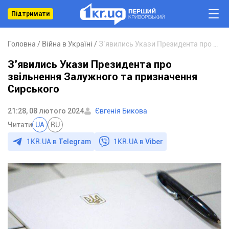
Підтримати
Головна
Війна в Україні
З’явились Укази Президента про звільнення Залужного та призначення Сирського
З’явились Укази Президента про
звільнення Залужного та призначення
Сирського
21:28, 08 лютого 2024
Євгенія Бикова
Читати
UA
RU
1KR.UA в
Telegram
1KR.UA в
Viber