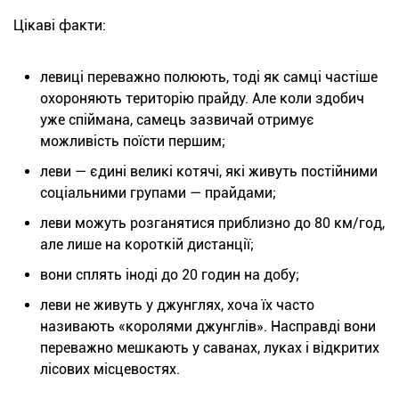
Цікаві факти:
левиці переважно полюють, тоді як самці частіше
охороняють територію прайду. Але коли здобич
уже спіймана, самець зазвичай отримує
можливість поїсти першим;
леви — єдині великі котячі, які живуть постійними
соціальними групами — прайдами;
леви можуть розганятися приблизно до 80 км/год,
але лише на короткій дистанції;
вони сплять іноді до 20 годин на добу;
леви не живуть у джунглях, хоча їх часто
називають «королями джунглів». Насправді вони
переважно мешкають у саванах, луках і відкритих
лісових місцевостях.