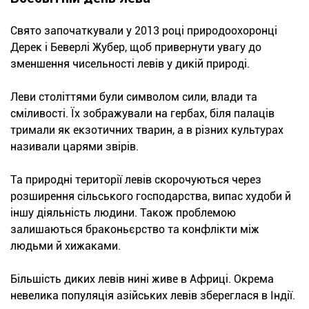
Свято започаткували у 2013 році природоохоронці
Дерек і Беверлі Жубер, щоб привернути увагу до
зменшення чисельності левів у дикій природі.
Леви століттями були символом сили, влади та
сміливості. Їх зображували на гербах, біля палаців
тримали як екзотичних тварин, а в різних культурах
називали царями звірів.
Та природні території левів скорочуються через
розширення сільського господарства, випас худоби й
іншу діяльність людини. Також проблемою
залишаються браконьєрство та конфлікти між
людьми й хижаками.
Більшість диких левів нині живе в Африці. Окрема
невелика популяція азійських левів збереглася в Індії.