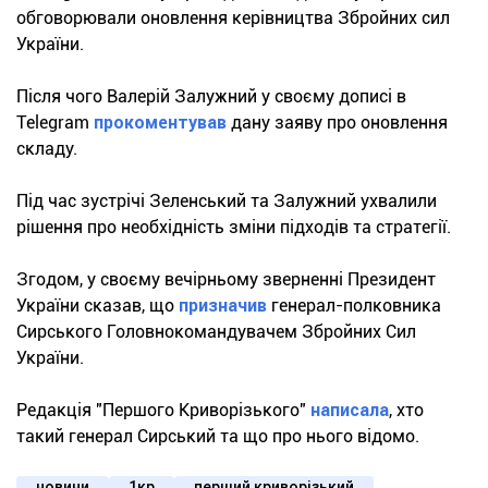
обговорювали оновлення керівництва Збройних сил
України.
Після чого Валерій Залужний у своєму дописі в
Telegram
прокоментував
дану заяву про оновлення
складу.
Під час зустрічі Зеленський та Залужний ухвалили
рішення про необхідність зміни підходів та стратегії.
Згодом, у своєму вечірньому зверненні Президент
України сказав, що
призначив
генерал-полковника
Сирського Головнокомандувачем Збройних Сил
України.
Редакція "Першого Криворізького"
написала
, хто
такий генерал Сирський та що про нього відомо.
новини
1кр
перший криворізький