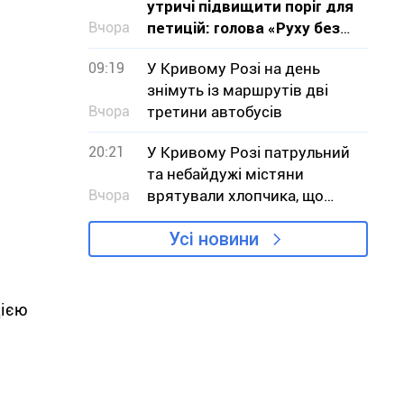
утричі підвищити поріг для
Вчора
петицій: голова «Руху без
меж» звернувся до влади з
09:19
У Кривому Розі на день
критикою проєкту
знімуть із маршрутів дві
Вчора
третини автобусів
20:21
У Кривому Розі патрульний
та небайдужі містяни
Вчора
врятували хлопчика, що
тонув
Усі новини
цією