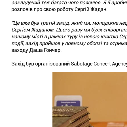
закладений теж багато чого пояснює. Я її зроб
розповів про свою роботу Сергій Жадан.
"Це вже був третій захід, який ми, молодіжне н
Сергієм Жаданом. Цього разу ми були співорган
нашому місті в рамках туру із новою книгою Сер
події, захід пройшов у повному обсязі та отрима
заходу Даша Гончар.
Захід був організований Sabotage Concert Agency