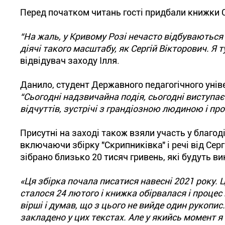
Перед початком читань гості придбали книжки С
“На жаль, у Кривому Розі нечасто відбуваються 
діячі такого масштабу, як Сергій Вікторович. Я 
відвідувач заходу Ілля.
Данило, студент Державного педагогічного унів
“Сьогодні надзвичайна подія, сьогодні виступає
відчуттів, зустрічі з грандіозною людиною і про
Присутні на заході також взяли участь у благоді
включаючи збірку "Скрипниківка" і речі від Сер
зібрано близько 20 тисяч гривень, які будуть в
«Ця збірка почала писатися навесні 2021 року. Ц
сталося 24 лютого і книжка обірвалася і процес
вірші і думав, що з цього не вийде один рукопис
закладено у цих текстах. Але у якийсь момент я 