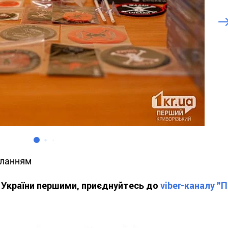
иланням
ї України першими, приєднуйтесь до
viber-каналу "