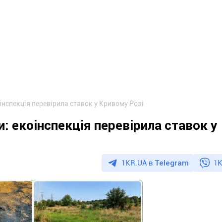
інспекція перевірила ставок у Кривому Розі
и: екоінспекція перевірила ставок у
1KR.UA в
Telegram
1K