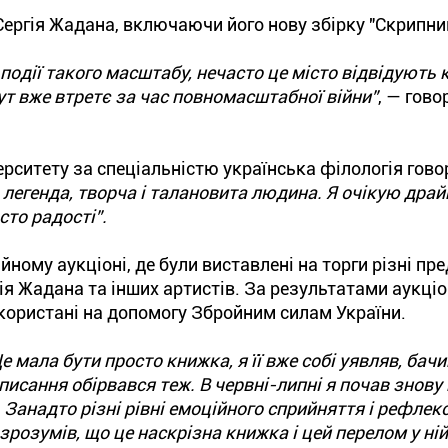
ергія Жадана, включаючи його нову збірку "Скрипник
події такого масштабу, нечасто це місто відвідують 
тут вже втретє за час повномасштабної війни”
, — гово
ерситету за спеціальністю українська філологія гово
 легенда, творча і талановита людина. Я очікую дра
сто радості”.
йному аукціоні, де були виставлені на торги різні пр
гія Жадана та інших артистів. За результатами аукціо
икористані на допомогу Збройним силам України.
е мала бути просто книжка, я її вже собі уявляв, бачи
 писання обірвався теж. В червні-липні я почав знову
. Занадто різні рівні емоційного сприйняття і рефлекс
зрозумів, що це наскрізна книжка і цей перелом у ній