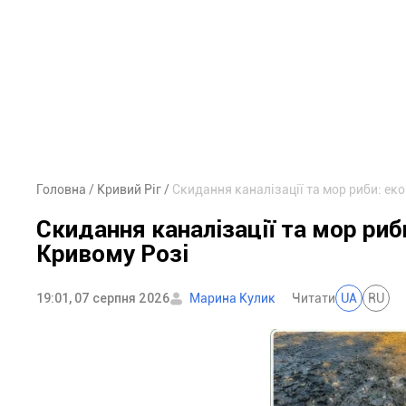
Головна
Кривий Ріг
Скидання каналізації та мор риби: еко
Скидання каналізації та мор риб
Кривому Розі
19:01, 07 серпня 2026
Марина Кулик
Читати
UA
RU