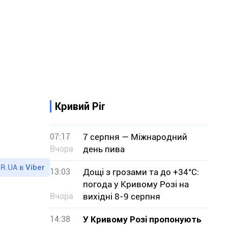
Кривий Ріг
07:17
7 серпня — Міжнародний
Вчора
день пива
R.UA в
Viber
13:03
Дощі з грозами та до +34°С:
погода у Кривому Розі на
Вчора
вихідні 8-9 серпня
14:38
У Кривому Розі пропонують