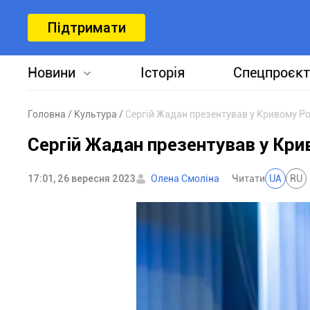
Підтримати
Новини
Історія
Спецпроєкт
Головна
Культура
Сергій Жадан презентував у Кривому Ро
Сергій Жадан презентував у Кри
17:01, 26 вересня 2023
Олена Смоліна
Читати
UA
RU