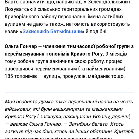
Варто зазначити, що, наприклад, у Зеленодольській і
Лозуватській сільських територіальних громадах
Криворізького району персональні імена загиблих
вулицям не дають також, натомість використовують
назви «
Захисників Батьківщини
» й подібні.
Ольга Гончар — членкиня тимчасової робочої групи з
перейменування топонімів Кривого Рогу.
9 місяців
тому робоча група закінчила свою роботу, процес
завершився перейменуванням (та найменуванням)
185 топонімів — вулиць, провулків, майданів тощо.
Моя особиста думка така: персональні назви на честь
військових, які були мешканцями та мешканками
Кривого Рогу і загинули, захищаючи Україну, доречні,
— вважає Ольга Гончар. — Загиблих багато. Хтось
загинув під час бою, хтось за інших обставин. Критерії,
за якими можна перейменовувати, необхідно