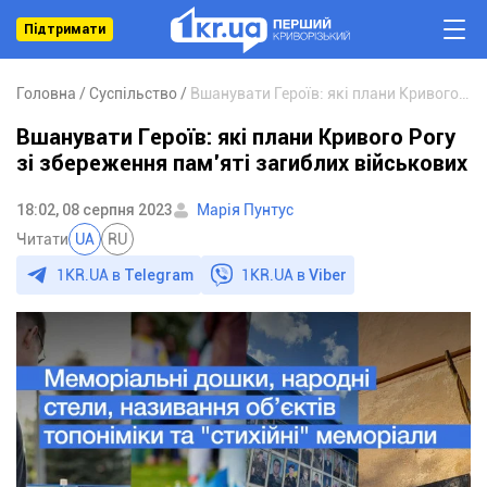
Підтримати
Головна
Суспільство
Вшанувати Героїв: які плани Кривого Рогу зі збереження пам’яті загиблих військових
Вшанувати Героїв: які плани Кривого Рогу
зі збереження пам’яті загиблих військових
18:02, 08 серпня 2023
Марія Пунтус
Читати
UA
RU
1KR.UA в
Telegram
1KR.UA в
Viber