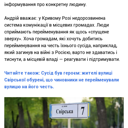
інформування про конкретну людину.
Андрій вважає: у Кривому Розі недорозвинена
система комунікації в місцевих громадах. Люди
сприймають перейменування як щось «спущене
зверху». Хоча громадам, які хочуть добитись
перейменування на честь їхнього сусіда, наприклад,
який загинув на війні з Росією, варто не здаватись і
тиснути, а місцевій владі — реагувати і підтримувати.
Читайте також: Сусід був героєм: жителі вулиці
Свірської обурені, що чиновники не перейменували
вулицю на його честь.