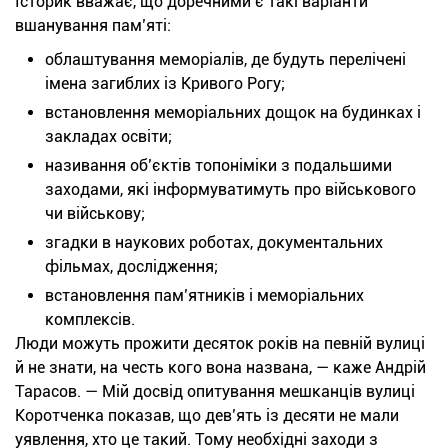
Історик вважає, що доречними є такі варіанти
вшанування пам’яті:
облаштування меморіалів, де будуть перелічені
імена загиблих із Кривого Рогу;
встановлення меморіальних дощок на будинках і
закладах освіти;
називання об’єктів топоніміки з подальшими
заходами, які інформуватимуть про військового
чи військову;
згадки в наукових роботах, документальних
фільмах, дослідження;
встановлення пам’ятників і меморіальних
комплексів.
Люди можуть прожити десяток років на певній вулиці
й не знати, на честь кого вона названа, — каже Андрій
Тарасов. — Мій досвід опитування мешканців вулиці
Коротченка показав, що дев’ять із десяти не мали
уявлення, хто це такий. Тому необхідні заходи з