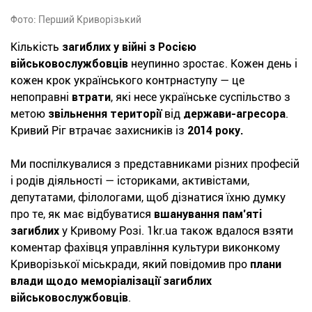
Фото: Перший Криворізький
Кількість
загиблих у війні з Росією
військовослужбовців
неупинно зростає. Кожен день і
кожен крок українського контрнаступу — це
непоправні
втрати
, які несе українське суспільство з
метою
звільнення території
від
держави-агресора
.
Кривий Ріг втрачає захисників із
2014 року.
Ми поспілкувалися з представниками різних професій
і родів діяльності — істориками, активістами,
депутатами, філологами, щоб дізнатися їхню думку
про те, як має відбуватися
вшанування пам’яті
загиблих
у Кривому Розі. 1kr.ua також вдалося взяти
коментар фахівця управління культури виконкому
Криворізької міськради, який повідомив про
плани
влади щодо меморіалізації загиблих
військовослужбовців
.