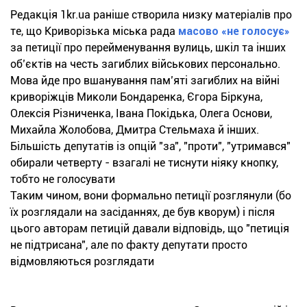
Редакція 1kr.ua раніше створила низку матеріалів про
те, що Криворізька міська рада
масово «не голосує»
за петиції про перейменування вулиць, шкіл та інших
об’єктів на честь загиблих військових персонально.
Мова йде про вшанування пам’яті загиблих на війні
криворіжців Миколи Бондаренка, Єгора Біркуна,
Олексія Різниченка, Івана Покідька, Олега Основи,
Михайла Жолобова, Дмитра Стельмаха й інших.
Більшість депутатів із опцій "за", "проти", "утримався"
обирали четверту - взагалі не тиснути ніяку кнопку,
тобто не голосувати
Таким чином, вони формально петиції розглянули (бо
їх розглядали на засіданнях, де був кворум) і після
цього авторам петицій давали відповідь, що "петиція
не підтрисана", але по факту депутати просто
відмовляються розглядати