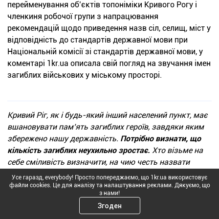
перейменування об’єктів топоніміки Кривого Рогу і
членкиня робочої групи з напрацювання
рекомендацій щодо приведення назв сіл, селищ, міст у
відповідність до стандартів державної мови при
Національній комісії зі стандартів державної мови, у
коментарі 1kr.ua описала свій погляд на звучання імен
загиблих військових у міському просторі.
Кривий Ріг, як і будь-який інший населений пункт, має
вшановувати пам’ять загиблих героїв, завдяки яким
збережено нашу державність.
Потрібно визнати, що
кількість загиблих неухильно зростає.
Хто візьме на
себе сміливість визначити, на чию честь назвати
велику людну вулицю, чиє прізвище носитиме
Усе гаразд, everybody! Просто попереджаємо, що 1kr.ua використовує
маленька вуличка з кількома десятками
файли cookies. Це для аналізу та налаштування реклами. Дякуємо, що
з нами!
зареєстрованих мешканців десь у віддалених
Згоден
мікрорайонах, а чиїм іменем достатньо перейменувати