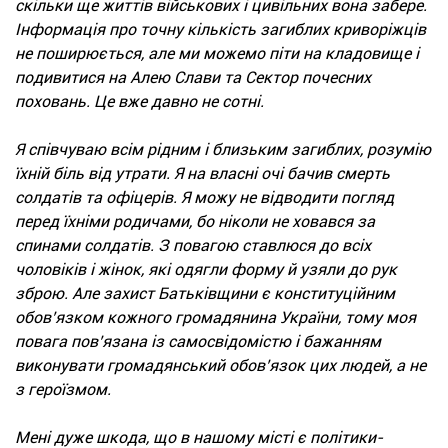
скільки ще життів військових і цивільних вона забере.
Інформація про точну кількість загиблих криворіжців
не поширюється, але ми можемо піти на кладовище і
подивитися на Алею Слави та Сектор почесних
поховань. Це вже давно не сотні.
Я співчуваю всім рідним і близьким загиблих, розумію
їхній біль від утрати. Я на власні очі бачив смерть
солдатів та офіцерів. Я можу не відводити погляд
перед їхніми родичами, бо ніколи не ховався за
спинами солдатів. З повагою ставлюся до всіх
чоловіків і жінок, які одягли форму й узяли до рук
зброю. Але захист Батьківщини є конституційним
обов’язком кожного громадянина України, тому моя
повага пов’язана із самосвідомістю і бажанням
виконувати громадянський обов’язок цих людей, а не
з героїзмом.
Мені дуже шкода, що в нашому місті є політики-