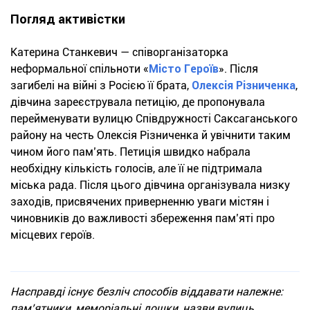
Погляд активістки
Катерина Станкевич — співорганізаторка
неформальної спільноти «
Місто Героїв
». Після
загибелі на війні з Росією її брата,
Олексія Різниченка
,
дівчина зареєструвала петицію, де пропонувала
перейменувати вулицю Співдружності Саксаганського
району на честь Олексія Різниченка й увічнити таким
чином його пам’ять. Петиція швидко набрала
необхідну кількість голосів, але її не підтримала
міська рада. Після цього дівчина організувала низку
заходів, присвячених приверненню уваги містян і
чиновників до важливості збереження пам’яті про
місцевих героїв.
Насправді існує безліч способів віддавати належне:
пам’ятники, меморіальні дошки, назви вулиць,