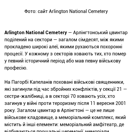
Фото: сайт Arlington National Cemetery
Arlington National Cemetery
— Арлінгтонський цвинтар
поділений на сектори — загалом сімдесят, між якими
прокладено широкі алеї, якими рухаються похоронні
процесії. У кожному з секторів ховають тих, хто помер
у певний історичний період або мав певну військову
професію.
На Пагорбі Капеланів поховані військові священники,
які загинули під час збройних конфліктів, у секції 21 —
сестри-жалібниці, а в секторі 70 ховають усіх, хто
загинув у війні проти тероризму після 11 вересня 2001
року. Загалом цвинтар в Арлінгтоні — це не лише
військове кладовище, а меморіальний комплекс, який
містить й інші елементи: меморіальний амфітеатр, де
відбуваються прощальні церемонії, меморіали,