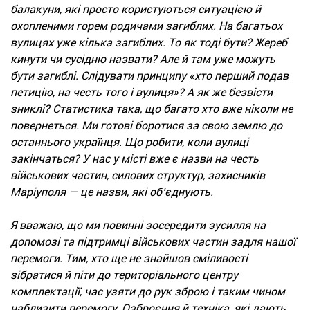
балакуни, які просто користуються ситуацією й
охопленими горем родичами загиблих. На багатьох
вулицях уже кілька загиблих. То як тоді бути? Жереб
кинути чи сусідню назвати? Але й там уже можуть
бути загиблі. Слідувати принципу «хто перший подав
петицію, на честь того і вулиця»? А як же безвісти
зниклі? Статистика така, що багато хто вже ніколи не
повернеться. Ми готові боротися за свою землю до
останнього українця. Що робити, коли вулиці
закінчаться? У нас у місті вже є назви на честь
військових частин, силових структур, захисників
Маріуполя — це назви, які об’єднують.
Я вважаю, що ми повинні зосередити зусилля на
допомозі та підтримці військових частин задля нашої
перемоги. Тим, хто ще не знайшов сміливості
зібратися й піти до територіального центру
комплектації, час узяти до рук зброю і таким чином
наблизити перемогу. Озброєння й техніка, які дають