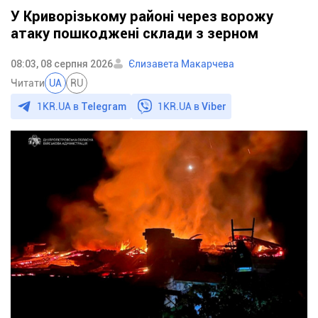
У Криворізькому районі через ворожу
атаку пошкоджені склади з зерном
08:03, 08 серпня 2026
Єлизавета Макарчева
Читати
UA
RU
1KR.UA в
Telegram
1KR.UA в
Viber