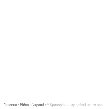
Головна
Війна в Україні
У Криворізькому районі через ворожу атаку пошкоджені склади з зерном