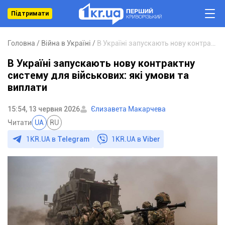
Підтримати
Головна
Війна в Україні
В Україні запускають нову контрактну систему для військових: які умови та виплати
В Україні запускають нову контрактну
систему для військових: які умови та
виплати
15:54, 13 червня 2026
Єлизавета Макарчева
Читати
UA
RU
1KR.UA в
Telegram
1KR.UA в
Viber