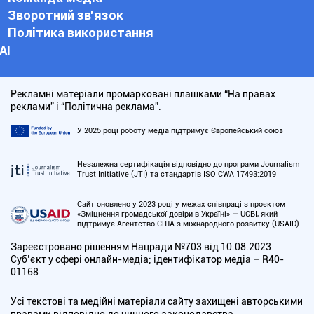
Зворотний зв'язок
Політика використання
АІ
Рекламні матеріали промарковані плашками “На правах
реклами” і “Політична реклама”.
У 2025 році роботу медіа підтримує Європейський союз
Незалежна сертифікація відповідно до програми Journalism
Trust Initiative (JTI) та стандартів ISO CWA 17493:2019
Сайт оновлено у 2023 році у межах співпраці з проєктом
«Зміцнення громадської довіри в Україні» — UCBI, який
підтримує Агентство США з міжнародного розвитку (USAID)
Зареєстровано рішенням Нацради №703 від 10.08.2023
Cуб’єкт у сфері онлайн-медіа; ідентифікатор медіа – R40-
01168
Усі текстові та медійні матеріали сайту захищені авторськими