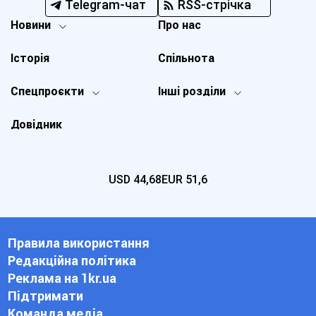
Telegram-чат
RSS-стрічка
Новини
Про нас
Історія
Спільнота
Спецпроєкти
Інші розділи
Довідник
USD
44,68
EUR
51,6
Правила використання
Редакційна політика
Реклама на 1kr.ua
Підтримати
Команда медіа