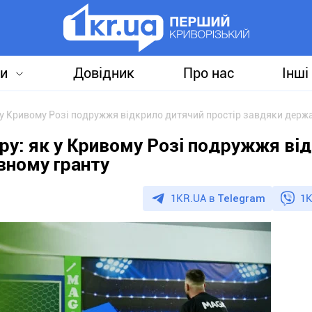
и
Довідник
Про нас
Інші
к у Кривому Розі подружжя відкрило дитячий простір завдяки держ
ру: як у Кривому Розі подружжя ві
вному гранту
1KR.UA в
Telegram
1K