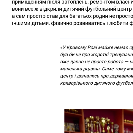
приміщенням після затоплень, ремонтом власн
вони все ж відкрили дитячий футбольний центр 
а сам простір став для багатьох родин не прост
іншими дітьми, фізично розвиватись і любити 
«У Кривому Розі майже немає су
був би не про жорсткі тренування
вже давно не просто робота —
маленька родина. Саме тому ми
центр і дізнались про державни
криворізького дитячого футбол