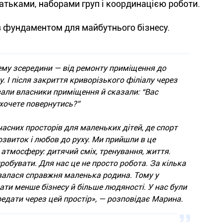
атьками, наборами груп і координацією роботи.
в фундаментом для майбутнього бізнесу.
му зсередини — від ремонту приміщення до
. І після закриття криворізького філіалу через
али власники приміщення й сказали: “Вас
 хочете повернутись?”
асних просторів для маленьких дітей, де спорт
озвиток і любов до руху. Ми прийшли в це
 атмосферу: дитячий сміх, тренування, життя.
робувати. Для нас це не просто робота. За кілька
алася справжня маленька родина. Тому у
ати менше бізнесу й більше людяності. У нас були
ередати через цей простір», — розповідає Марина.