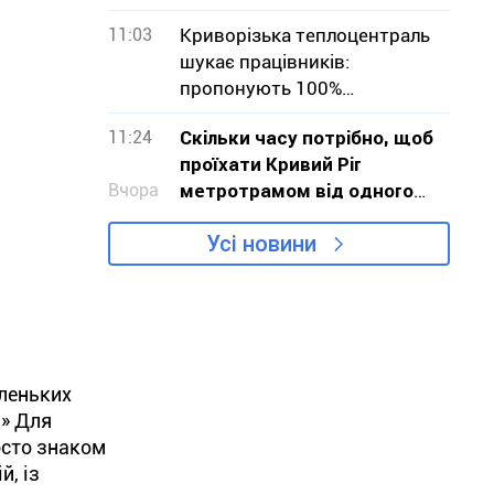
було
11:03
Криворізька теплоцентраль
шукає працівників:
пропонують 100%
бронювання
11:24
Скільки часу потрібно, щоб
проїхати Кривий Ріг
Вчора
метротрамом від одного
кінця до іншого
Усі новини
аленьких
?» Для
осто знаком
й, із