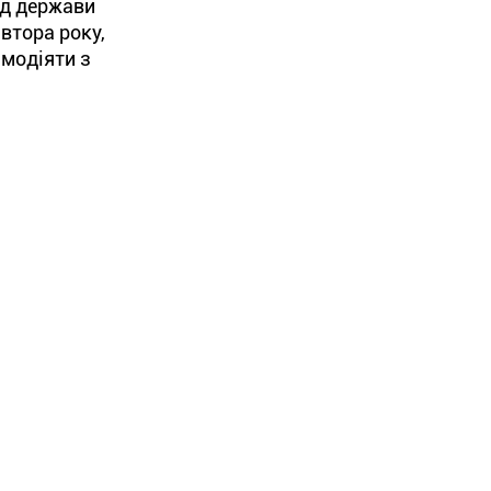
ід держави
втора року,
ємодіяти з