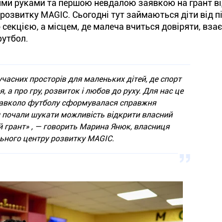
ими руками та першою невдалою заявкою на грант в
розвитку MAGIC. Сьогодні тут займаються діти від пі
о секцією, а місцем, де малеча вчиться довіряти, вза
футбол.
часних просторів для маленьких дітей, де спорт
, а про гру, розвиток і любов до руху. Для нас це
 навколо футболу сформувалася справжня
 почали шукати можливість відкрити власний
й грант» , — говорить Марина Янюк, власниця
ьного центру розвитку MAGIC.