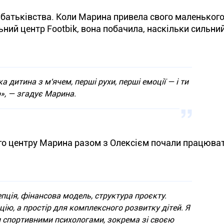
д батьківства. Коли Марина привела свого маленького
ий центр Footbik, вона побачила, наскільки сильни
 дитина з м'ячем, перші рухи, перші емоції — і ти
», — згадує Марина.
ого центру Марина разом з Олексієм почали працюва
пція, фінансова модель, структура проєкту.
цію, а простір для комплексного розвитку дітей. Я
и спортивними психологами, зокрема зі своєю