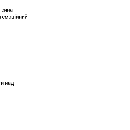
 сина
й емоційний
ти над