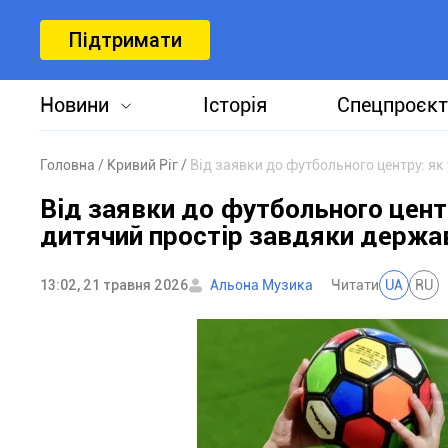
Підтримати
Новини
Історія
Спецпроєкт
Головна
Кривий Ріг
Від заявки до футбольного центру: я
Від заявки до футбольного цент
дитячий простір завдяки держа
13:02, 21 травня 2026
Альона Музика
Читати
UA
RU