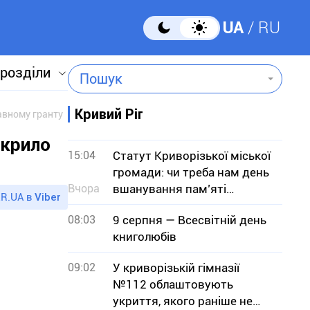
UA
RU
 розділи
Пошук
Кривий Ріг
авному гранту
дкрило
15:04
Статут Криворізької міської
громади: чи треба нам день
Вчора
вшанування пам’яті
R.UA в
Viber
померлих міських голів?
08:03
9 серпня — Всесвітній день
книголюбів
09:02
У криворізькій гімназії
№112 облаштовують
укриття, якого раніше не