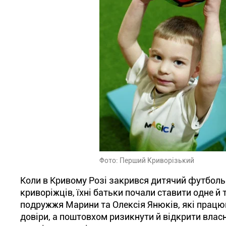
Фото: Перший Криворізький
Коли в Кривому Розі закрився дитячий футболь
криворіжців, їхні батьки почали ставити одне й
подружжя Марини та Олексія Янюків, які працюва
довіри, а поштовхом ризикнути й відкрити власн