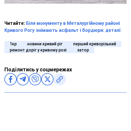
Читайте:
Біля монументу в Металургійному районі
Кривого Рогу знімають асфальт і бордюри: деталі
1кр
новини кривий ріг
перший криворізький
ремонт доріг у кривому розі
затор
Поділитись у соцмережах