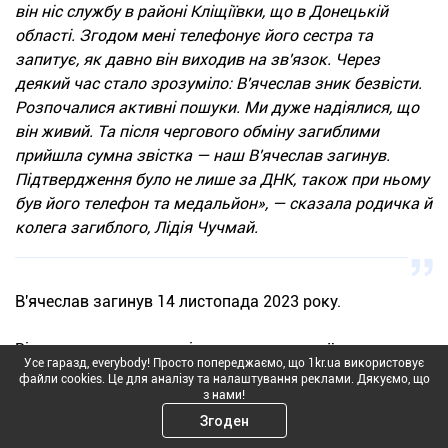
він ніс службу в районі Кліщіївки, що в Донецькій
області. Згодом мені телефонує його сестра та
запитує, як давно він виходив на зв'язок. Через
деякий час стало зрозуміло: В'ячеслав зник безвісти.
Розпочалися активні пошуки. Ми дуже надіялися, що
він живий. Та після чергового обміну загиблими
прийшла сумна звістка — наш В'ячеслав загинув.
Підтвердження було не лише за ДНК, також при ньому
був його телефон та медальйон», — сказала родичка й
колега загиблого, Лідія Чучмай.
В'ячеслав загинув 14 листопада 2023 року.
Вічна пошана та вдячність кожному українському
Усе гаразд, everybody! Просто попереджаємо, що 1kr.ua використовує
Герою!
файли cookies. Це для аналізу та налаштування реклами. Дякуємо, що
з нами!
Повідомте нам, якщо втратили на війні близького,
Згоден
заповніть
гугл-форму
.