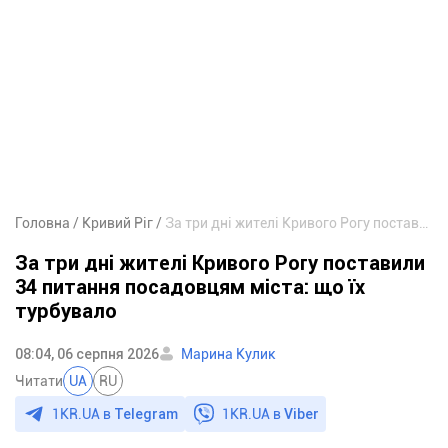
Головна
Кривий Ріг
За три дні жителі Кривого Рогу поставили 34 питання посадовцям міста: що їх турбувало
За три дні жителі Кривого Рогу поставили
34 питання посадовцям міста: що їх
турбувало
08:04, 06 серпня 2026
Марина Кулик
Читати
UA
RU
1KR.UA в
Telegram
1KR.UA в
Viber