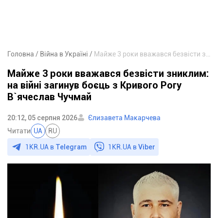
Головна
Війна в Україні
Майже 3 роки вважався безвісти зниклим: на війні загинув боєць з Кривого Рогу В`ячеслав Чучмай
Майже 3 роки вважався безвісти зниклим:
на війні загинув боєць з Кривого Рогу
В`ячеслав Чучмай
20:12, 05 серпня 2026
Єлизавета Макарчева
Читати
UA
RU
1KR.UA в
Telegram
1KR.UA в
Viber