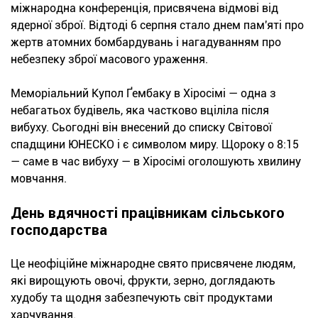
міжнародна конференція, присвячена відмові від
ядерної зброї. Відтоді 6 серпня стало днем пам'яті про
жертв атомних бомбардувань і нагадуванням про
небезпеку зброї масового ураження.
Меморіальний Купол Ґембаку в Хіросімі — одна з
небагатьох будівель, яка частково вціліла після
вибуху. Сьогодні він внесений до списку Світової
спадщини ЮНЕСКО і є символом миру. Щороку о 8:15
— саме в час вибуху — в Хіросімі оголошують хвилину
мовчання.
День вдячності працівникам сільського
господарства
Це неофіційне міжнародне свято присвячене людям,
які вирощують овочі, фрукти, зерно, доглядають
худобу та щодня забезпечують світ продуктами
харчування.