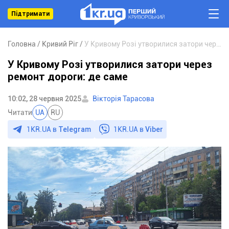
Підтримати
Головна
Кривий Ріг
У Кривому Розі утворилися затори через ремонт дороги: де саме
У Кривому Розі утворилися затори через
ремонт дороги: де саме
10:02, 28 червня 2025
Вікторія Тарасова
Читати
UA
RU
1KR.UA в
Telegram
1KR.UA в
Viber