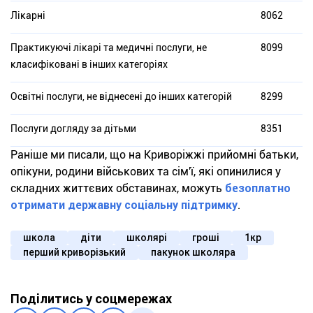
Лікарні
8062
Практикуючі лікарі та медичні послуги, не
8099
класифіковані в інших категоріях
Освітні послуги, не віднесені до інших категорій
8299
Послуги догляду за дітьми
8351
Раніше ми писали, що на Криворіжжі прийомні батьки,
опікуни, родини військових та сім'ї, які опинилися у
складних життєвих обставинах, можуть
безоплатно
отримати державну соціальну підтримку
.
школа
діти
школярі
гроші
1кр
перший криворізький
пакунок школяра
Поділитись у соцмережах