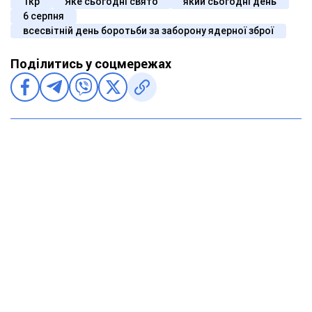
1кр
Яке сьогодні свято
який сьогодні день
6 серпня
всесвітній день боротьби за заборону ядерної зброї
Поділитись у соцмережах