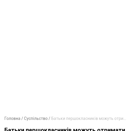
Головна
Суспільство
Батьки першокласників можуть отримати 5 тисяч гривень: як оформити «Пакунок школяра»
Батьки першокласників можуть отримати