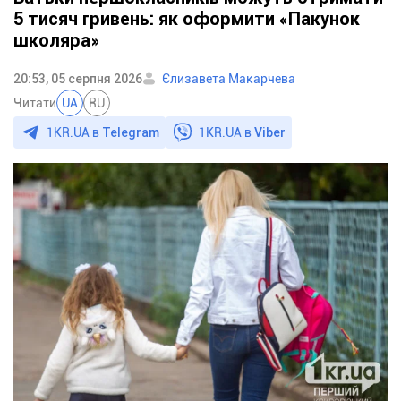
5 тисяч гривень: як оформити «Пакунок
школяра»
20:53, 05 серпня 2026
Єлизавета Макарчева
Читати
UA
RU
1KR.UA в
Telegram
1KR.UA в
Viber