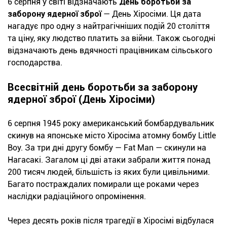
6 серпня у світі відзначають
День боротьби за
заборону ядерної зброї
— День Хіросіми. Ця дата
нагадує про одну з найтрагічніших подій 20 століття
та ціну, яку людство платить за війни. Також сьогодні
відзначають день вдячності працівникам сільського
господарства.
Всесвітній день боротьби за заборону
ядерної зброї (День Хіросіми)
6 серпня 1945 року американський бомбардувальник
скинув на японське місто Хіросіма атомну бомбу Little
Boy. За три дні другу бомбу — Fat Man — скинули на
Нагасакі. Загалом ці дві атаки забрали життя понад
200 тисяч людей, більшість із яких були цивільними.
Багато постраждалих помирали ще роками через
наслідки радіаційного опромінення.
Через десять років після трагедії в Хіросімі відбулася