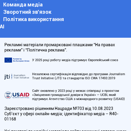
Команда медіа
Зворотний зв'язок
Політика використання
АІ
Рекламні матеріали промарковані плашками “На правах
реклами” і “Політична реклама”.
У 2025 році роботу медіа підтримує Європейський союз
Незалежна сертифікація відповідно до програми Journalism
Trust Initiative (JTI) та стандартів ISO CWA 17493:2019
Сайт оновлено у 2023 році у межах співпраці з проєктом
«Зміцнення громадської довіри в Україні» — UCBI, який
підтримує Агентство США з міжнародного розвитку (USAID)
Зареєстровано рішенням Нацради №703 від 10.08.2023
Cуб’єкт у сфері онлайн-медіа; ідентифікатор медіа – R40-
01168