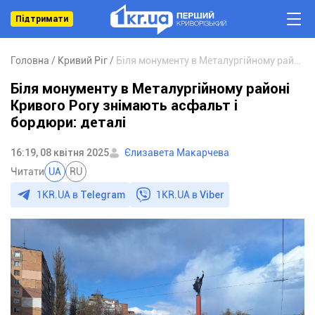
Підтримати
Головна
Кривий Ріг
Біля монументу в Металургійному районі Кривого Рогу знімають асфальт і бордюри: деталі
Біля монументу в Металургійному районі
Кривого Рогу знімають асфальт і
бордюри: деталі
16:19, 08 квітня 2025
Єлизавета Макарчева
Читати
UA
RU
1KR.UA в
Telegram
1KR.UA в
Viber