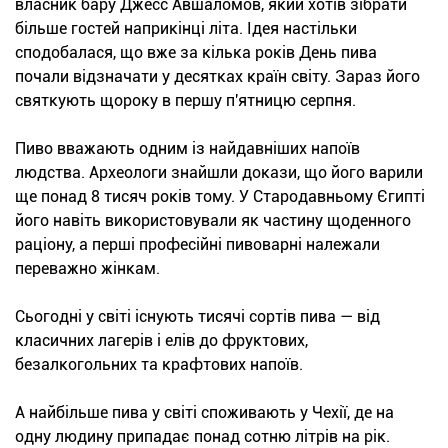
власник бару Джесс Авшаломов, який хотів зібрати
більше гостей наприкінці літа. Ідея настільки
сподобалася, що вже за кілька років День пива
почали відзначати у десятках країн світу. Зараз його
святкують щороку в першу п'ятницю серпня.
Пиво вважають одним із найдавніших напоїв
людства. Археологи знайшли докази, що його варили
ще понад 8 тисяч років тому. У Стародавньому Єгипті
його навіть використовували як частину щоденного
раціону, а перші професійні пивоварні належали
переважно жінкам.
Сьогодні у світі існують тисячі сортів пива — від
класичних лагерів і елів до фруктових,
безалкогольних та крафтових напоїв.
А найбільше пива у світі споживають у Чехії, де на
одну людину припадає понад сотню літрів на рік.