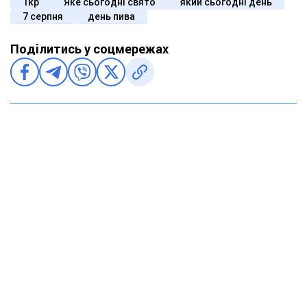
1кр
Яке сьогодні свято
який сьогодні день
7 серпня
день пива
Поділитись у соцмережах