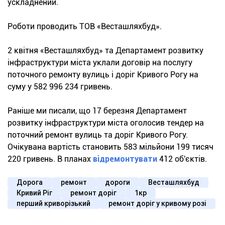
ускладнений.
Роботи проводить ТОВ «Весташляхбуд».
2 квітня «Весташляхбуд» та Департамент розвитку
інфраструктури міста уклали договір на послугу
поточного ремонту вулиць і доріг Кривого Рогу на
суму у 582 996 234 гривень.
Раніше ми писали, що 17 березня Департамент
розвитку інфраструктури міста оголосив тендер на
поточний ремонт вулиць та доріг Кривого Рогу.
Очікувана вартість становить 583 мільйони 199 тисяч
220 гривень. В планах
відремонтувати
412 об'єктів.
Дорога
ремонт
дороги
Весташляхбуд
Кривий Ріг
ремонт доріг
1кр
перший криворізький
ремонт доріг у кривому розі