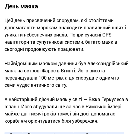
День маяка
Цей день присвячений спорудам, які століттями
допомагають морякам знаходити правильний шлях і
уникати небезпечних рифів. Попри сучасні GPS-
навігатори та супутникові системи, багато маяків і
сьогодні продовжують працювати.
Найвідомішим маяком давнини був Александрійський
маяк на острові Фарос в Єгипті. Його висота
перевищувала 100 метрів, а ця споруда є одним із
семи чудес античного світу.
А найстаріший діючий маяк у світі — Вежа Геркулеса в
Іспанії. Його збудували ще за часів Римської імперії
майже дві тисячі років тому, і він досі допомагає
кораблям орієнтуватися біля узбережжя.