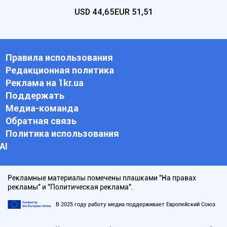
USD
44,65
EUR
51,51
Правила использования
Редакционная политика
Реклама на 1kr.ua
Поддержать
Медиа-команда
Обратная связь
Политика использования
АI
Рекламные материалы помечены плашками "На правах
рекламы" и "Политическая реклама".
В 2025 году работу медиа поддерживает Европейский Союз