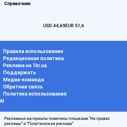
Справочник
USD
44,69
EUR
51,6
Правила использования
Редакционная политика
Реклама на 1kr.ua
Поддержать
Медиа-команда
Обратная связь
Политика использования
АI
Рекламные материалы помечены плашками "На правах
рекламы" и "Политическая реклама".