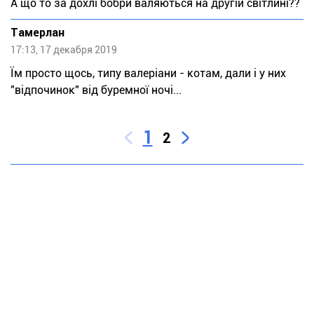
А що то за дохлі бобри валяються на другій світлині??
Тaмeрлан
17:13, 17 декабря 2019
Їм просто щось, типу валеріани - котам, дали і у них
"відпочинок" від буремної ночі...
1
2