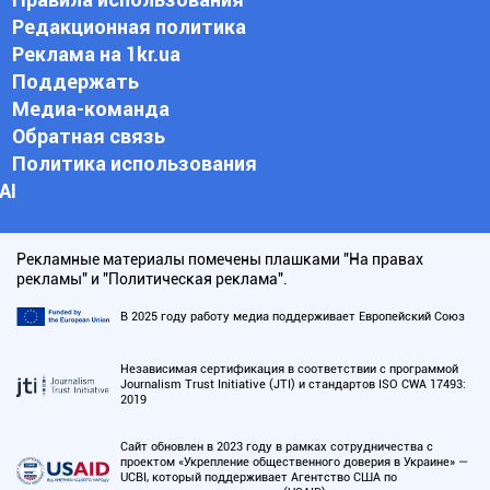
Редакционная политика
Реклама на 1kr.ua
Поддержать
Медиа-команда
Обратная связь
Политика использования
АI
Рекламные материалы помечены плашками "На правах
рекламы" и "Политическая реклама".
В 2025 году работу медиа поддерживает Европейский Союз
Независимая сертификация в соответствии с программой
Journalism Trust Initiative (JTI) и стандартов ISO CWA 17493:
2019
Сайт обновлен в 2023 году в рамках сотрудничества с
проектом «Укрепление общественного доверия в Украине» —
UCBI, который поддерживает Агентство США по