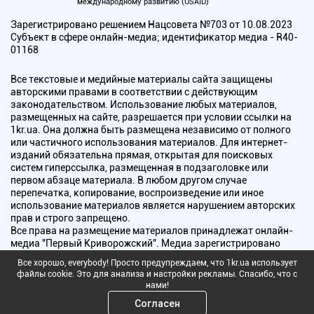
международному развитию (USAID)
Зарегистрировано решением Нацсовета №703 от 10.08.2023
Субъект в сфере онлайн-медиа; идентификатор медиа - R40-
01168
Все текстовые и медийные материалы сайта защищены
авторскими правами в соответствии с действующим
законодательством. Использование любых материалов,
размещенных на сайте, разрешается при условии ссылки на
1kr.ua. Она должна быть размещена независимо от полного
или частичного использования материалов. Для интернет-
изданий обязательна прямая, открытая для поисковых
систем гиперссылка, размещенная в подзаголовке или
первом абзаце материала. В любом другом случае
перепечатка, копирование, воспроизведение или иное
использование материалов является нарушением авторских
прав и строго запрещено.
Все права на размещение материалов принадлежат онлайн-
медиа "Первый Криворожский". Медиа зарегистрировано
Национальным советом Украины по вопросам телевидения и
Все хорошо, everybody! Просто предупреждаем, что 1kr.ua использует
радиовещания.
файлы cookie. Это для анализа и настройки рекламы. Спасибо, что с
нами!
Copyright © 2010 - 2026 Все права защищены
Согласен