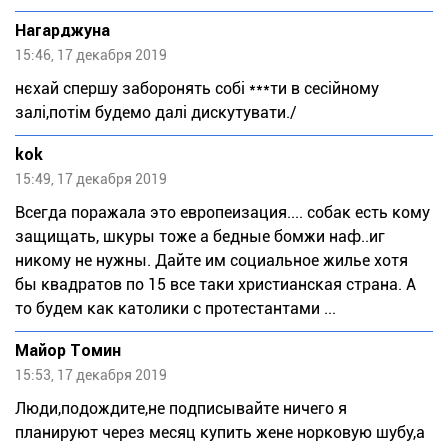
Нагарджуна
15:46, 17 декабря 2019
нєхай спершу заборонять собі ***ти в сесійному
залі,потім будемо далі дискутувати./
kok
15:49, 17 декабря 2019
Всегда поражала это европеизация.... собак есть кому
защищать, шкуры тоже а бедные бомжи наф..иг
никому не нужны. Дайте им социальное жилье хотя
бы квадратов по 15 все таки христианская страна. А
то будем как католики с протестантами ...
Майор Томин
15:53, 17 декабря 2019
Люди,подождите,не подписывайте ничего я
планируют через месяц купить жене норковую шубу,а