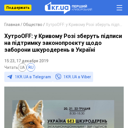
Поддержать
Главная
Общество
ХутроOFF: у Кривому Розі зберуть підписи на підтримку законопроєкту щодо заборони шкуродерень в Україні
ХутроOFF: у Кривому Розі зберуть підписи
на підтримку законопроєкту щодо
заборони шкуродерень в Україні
15:23, 17 декабря 2019
Читать
UA
RU
1KR.UA в
Telegram
1KR.UA в
Viber