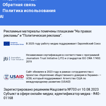
Обратная связь
Политика использования
АI
Рекламные материалы помечены плашками "На правах
рекламы" и "Политическая реклама".
В 2025 году работу медиа поддерживает Европейский Союз
Независимая сертификация в соответствии с программой
Journalism Trust Initiative (JTI) и стандартов ISO CWA 17493:
2019
Сайт обновлен в 2023 году в рамках сотрудничества с
проектом «Укрепление общественного доверия в Украине» —
UCBI, который поддерживает Агентство США по
международному развитию (USAID)
Зарегистрировано решением Нацсовета №703 от 10.08.2023
Субъект в сфере онлайн-медиа; идентификатор медиа - R40-
01168