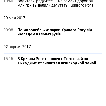
10:40
Водитeли, радуйтeсь - на рeмонт дорог 80
млн грн выделили депутаты Кривого Рога
29 мая 2017
00:08
По-європейськи: парки Кривого Рогу під
наглядом велопатрулів
02 апреля 2017
15:15
В Кривом Роге проспект Почтовый на
выходные становится пешеходной зоной