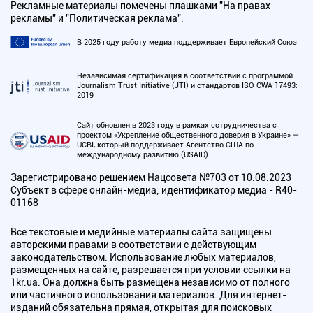
Рекламные материалы помечены плашками "На правах
рекламы" и "Политическая реклама".
В 2025 году работу медиа поддерживает Европейский Союз
Независимая сертификация в соответствии с программой
Journalism Trust Initiative (JTI) и стандартов ISO CWA 17493:
2019
Сайт обновлен в 2023 году в рамках сотрудничества с
проектом «Укрепление общественного доверия в Украине» —
UCBI, который поддерживает Агентство США по
международному развитию (USAID)
Зарегистрировано решением Нацсовета №703 от 10.08.2023
Субъект в сфере онлайн-медиа; идентификатор медиа - R40-
01168
Все текстовые и медийные материалы сайта защищены
авторскими правами в соответствии с действующим
законодательством. Использование любых материалов,
размещенных на сайте, разрешается при условии ссылки на
1kr.ua. Она должна быть размещена независимо от полного
или частичного использования материалов. Для интернет-
изданий обязательна прямая, открытая для поисковых