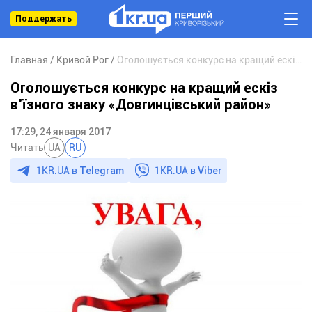
Поддержать
Главная
Кривой Рог
Оголошується конкурс на кращий ескіз в’їзного знаку «Довгинцівський район»
Оголошується конкурс на кращий ескіз
в’їзного знаку «Довгинцівський район»
17:29, 24 января 2017
Читать
UA
RU
1KR.UA в
Telegram
1KR.UA в
Viber