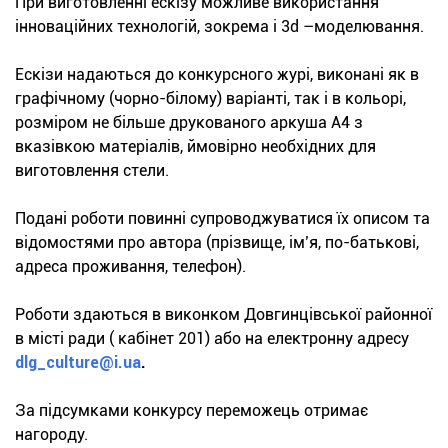
При виготовленні ескізу можливе використання
інноваційних технологій, зокрема і 3d –моделювання.
Ескізи надаються до конкурсного журі, виконані як в
графічному (чорно-білому) варіанті, так і в кольорі,
розміром не більше друкованого аркуша А4 з
вказівкою матеріалів, ймовірно необхідних для
виготовлення стели.
Подані роботи повинні супроводжуватися їх описом та
відомостями про автора (прізвище, ім’я, по-батькові,
адреса проживання, телефон).
Роботи здаються в виконком Довгинцівської районної
в місті ради ( кабінет 201) або на електронну адресу
dlg_culture@i.ua
.
За підсумками конкурсу переможець отримає
нагороду.