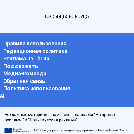
USD
44,65
EUR
51,5
Правила использования
Редакционная политика
Реклама на 1kr.ua
Поддержать
Медиа-команда
Обратная связь
Политика использования
АI
Рекламные материалы помечены плашками "На правах
рекламы" и "Политическая реклама".
В 2025 году работу медиа поддерживает Европейский Союз