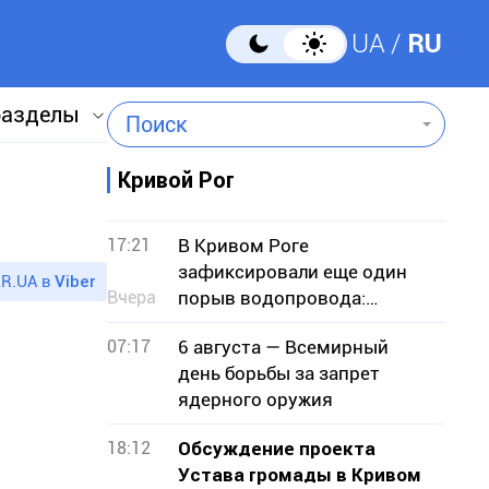
UA
RU
разделы
Поиск
Кривой Рог
17:21
В Кривом Роге
зафиксировали еще один
R.UA в
Viber
Вчера
порыв водопровода:
подтопило земельные
07:17
6 августа — Всемирный
участки
день борьбы за запрет
ядерного оружия
18:12
Обсуждение проекта
Устава громады в Кривом