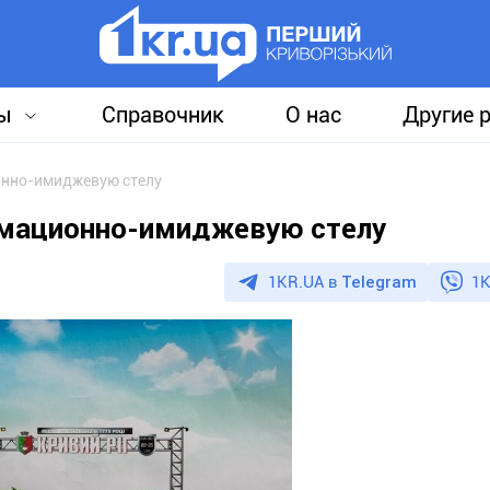
ы
Справочник
О нас
Другие 
онно-имиджевую стелу
рмационно-имиджевую стелу
1KR.UA в
Telegram
1K