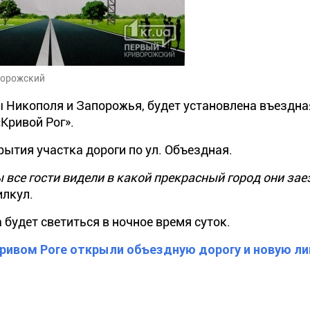
ворожский
ны Никополя и Запорожья, будет установлена въездна
Кривой Рог».
рытия участка дороги по ул. Объездная.
ы все гости видели в какой прекрасный город они за
илкул.
удет светиться в ночное время суток.
Кривом Роге открыли объездную дорогу и новую л