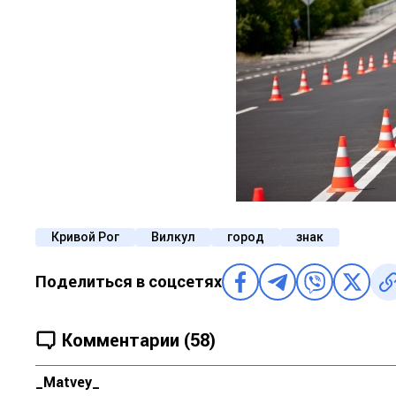
Кривой Рог
Вилкул
город
знак
Поделиться в соцсетях
Комментарии (58)
_Matvey_