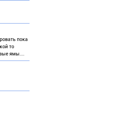
ировать пока
акой то
вые ямы....