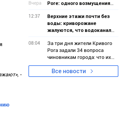
Вчера
Роге: одного возмущения
мало, нужно действовать
12:37
Верхние этажи почти без
воды: криворожане
жалуются, что водоканал
не признает проблему
08:04
За три дня жители Кривого
я
Рога задали 34 вопроса
чиновникам города: что их
беспокоило
Все новости
езжают»,
-
инию