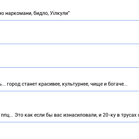
но наркомани, бидло, Уілкули"
... город станет красивее, культурнее, чище и богаче...
 ппц... Это как если бы вас изнасиловали, и 20-ку в трусах 