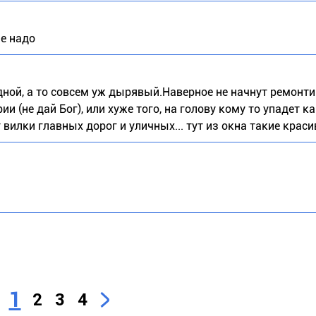
не надо
ной, а то совсем уж дырявый.Наверное не начнут ремонт
ии (не дай Бог), или хуже того, на голову кому то упадет к
 вилки главных дорог и уличных... тут из окна такие краси
1
2
3
4