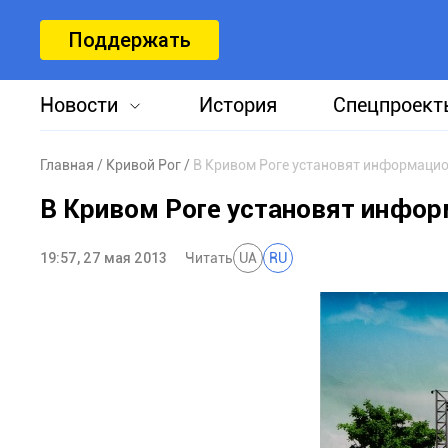
Поддержать
Новости
История
Спецпроект
Главная
Кривой Рог
В Кривом Роге установят информаци
В Кривом Роге установят инфо
19:57, 27 мая 2013
Читать
UA
RU