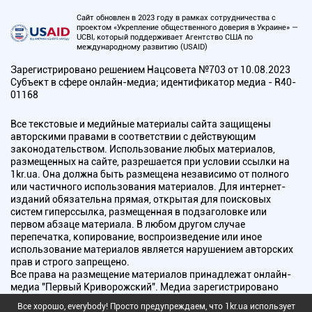
Сайт обновлен в 2023 году в рамках сотрудничества с
проектом «Укрепление общественного доверия в Украине» —
UCBI, который поддерживает Агентство США по
международному развитию (USAID)
Зарегистрировано решением Нацсовета №703 от 10.08.2023
Субъект в сфере онлайн-медиа; идентификатор медиа - R40-
01168
Все текстовые и медийные материалы сайта защищены
авторскими правами в соответствии с действующим
законодательством. Использование любых материалов,
размещенных на сайте, разрешается при условии ссылки на
1kr.ua. Она должна быть размещена независимо от полного
или частичного использования материалов. Для интернет-
изданий обязательна прямая, открытая для поисковых
систем гиперссылка, размещенная в подзаголовке или
первом абзаце материала. В любом другом случае
перепечатка, копирование, воспроизведение или иное
использование материалов является нарушением авторских
прав и строго запрещено.
Все права на размещение материалов принадлежат онлайн-
медиа "Первый Криворожский". Медиа зарегистрировано
Национальным советом Украины по вопросам телевидения и
Все хорошо, everybody! Просто предупреждаем, что 1kr.ua использует