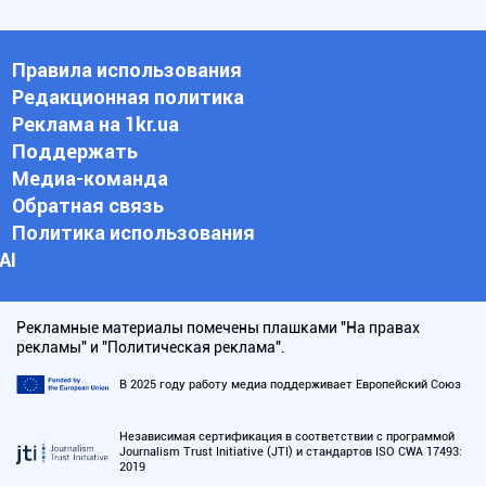
Правила использования
Редакционная политика
Реклама на 1kr.ua
Поддержать
Медиа-команда
Обратная связь
Политика использования
АI
Рекламные материалы помечены плашками "На правах
рекламы" и "Политическая реклама".
В 2025 году работу медиа поддерживает Европейский Союз
Независимая сертификация в соответствии с программой
Journalism Trust Initiative (JTI) и стандартов ISO CWA 17493:
2019