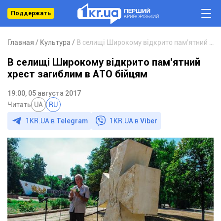
Поддержать
Главная
Культура
В селищі Широкому відкрито пам'ятний хрест загиблим в АТО бійцям
В селищі Широкому відкрито пам'ятний
хрест загиблим в АТО бійцям
19:00, 05 августа 2017
Читать
UA
RU
1KR.UA в
Telegram
1KR.UA в
Viber