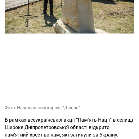
Фото: Національний корпус "Дніпро"
В рамках всеукраїнської акції "Пам'ять Нації" в селищі
Широке Дніпропетровської області відкрито
пам'ятний хрест воїнам, які загинули за Україну.