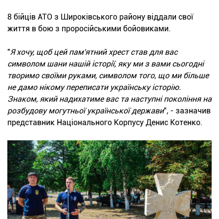
8 бійців АТО з Широківського району віддали свої
життя в бою з проросійськими бойовиками.
"
Я хочу, щоб цей пам'ятний хрест став для вас
символом шани нашій історії, яку ми з вами сьогодні
творимо своїми руками, символом того, що ми більше
не дамо нікому переписати українську історію.
Знаком, який надихатиме вас та наступні покоління на
розбудову могутньої української держави
", - зазначив
представник Національного Корпусу Денис Котенко.