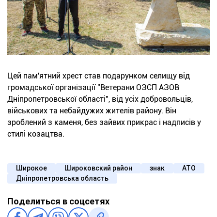
Цей пам'ятний хрест став подарунком селищу від
громадської організації "Ветерани ОЗСП АЗОВ
Дніпропетровської області", від усіх добровольців,
військових та небайдужих жителів району. Він
зроблений з каменя, без зайвих прикрас і надписів у
стилі козацтва.
Широкое
Широковский район
знак
АТО
Дніпропетровська область
Поделиться в соцсетях