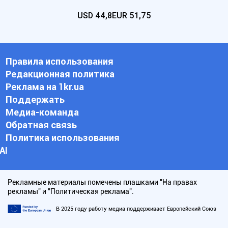
USD
44,8
EUR
51,75
Правила использования
Редакционная политика
Реклама на 1kr.ua
Поддержать
Медиа-команда
Обратная связь
Политика использования
АI
Рекламные материалы помечены плашками "На правах
рекламы" и "Политическая реклама".
В 2025 году работу медиа поддерживает Европейский Союз