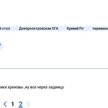
й стол
Днепропетровская ОГА
Кривий Ріг
переиме
ки хреновы ,ну все через задницу
2
1