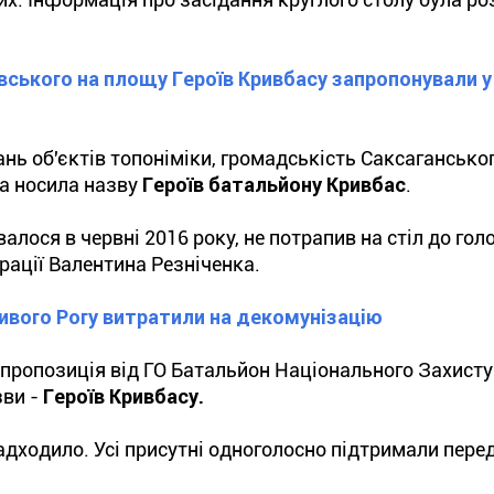
ького на площу Героїв Кривбасу запропонували у
нь об'єктів топоніміки, громадськість Саксагансько
а носила назву
Героїв батальйону Кривбас
.
валося в червні 2016 року, не потрапив на стіл до гол
рації Валентина Резніченка.
ивого Рогу витратили на декомунізацію
пропозиція від ГО Батальйон Національного Захисту
ви -
Героїв Кривбасу.
надходило. Усі присутні одноголосно підтримали пере