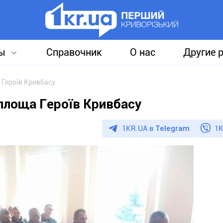
ы
Справочник
О нас
Другие 
 Героїв Кривбасу
площа Героїв Кривбасу
1KR.UA в
Telegram
1K