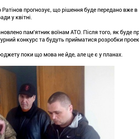
ор Ратінов прогнозує, що рішення буде передано вже в
ади у квітні.
новлено пам'ятник воїнам АТО. Після того, як буде п
урний конкурс та будуть прийматися розробки проек
юджету поки що мова не йде, але це є у планах.