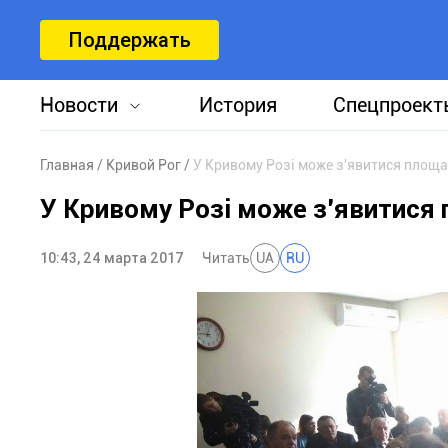
Поддержать
Новости
История
Спецпроект
Главная
Кривой Рог
У Кривому Розі може з'явитися площа
У Кривому Розі може з'явитися 
10:43, 24 марта 2017
Читать
UA
RU