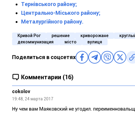
Тернівського району;
Центрально-Міського району;
Металургійного району.
Кривой Рог
решение
криворожане
круглы
декоммунизация
місто
вулиця
Поделиться в соцсетях
Комментарии (16)
cokolov
19:48, 24 марта 2017
Ну чем вам Маяковский не угодил. переименновальщи