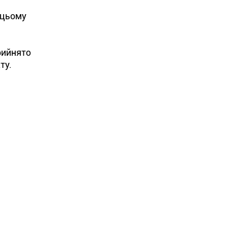
 цьому
рийнято
ту.