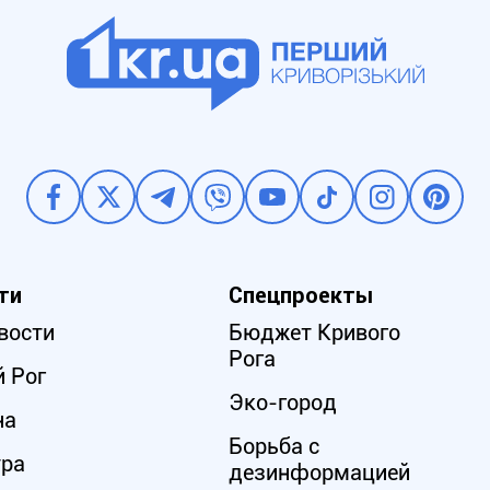
ти
Спецпроекты
вости
Бюджет Кривого
Рога
 Рог
Эко-город
на
Борьба с
ура
дезинформацией