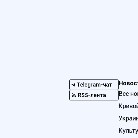
Новос
Telegram-чат
Все но
RSS-лента
Кривой
Украи
Культ