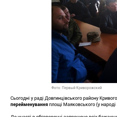
Фото: Первый Криворожский
Сьогодні у раді Довгинцівського району Кривого
перейменування
площі Маяковського (у народі -
До участі в обговоренні запрошено всіх бажаюч