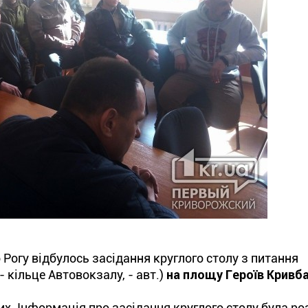
 Рогу відбулось засідання круглого столу з питання
 кільце Автовокзалу, - авт.)
на площу Героїв Кривба
их. Інформація про засідання круглого столу була р