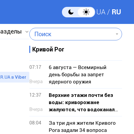
UA
RU
разделы
Поиск
Кривой Рог
07:17
6 августа — Всемирный
день борьбы за запрет
R.UA в
Viber
Вчера
ядерного оружия
12:37
Верхние этажи почти без
воды: криворожане
Вчера
жалуются, что водоканал
не признает проблему
08:04
За три дня жители Кривого
Рога задали 34 вопроса