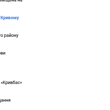
 Кривому
го району
ови
 «Кривбас»
дання