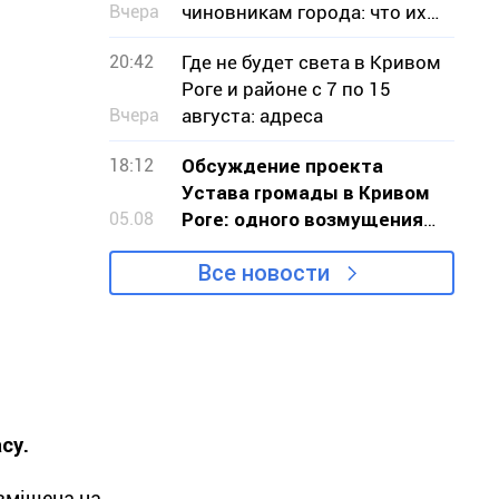
Вчера
чиновникам города: что их
беспокоило
20:42
Где не будет света в Кривом
Роге и районе с 7 по 15
Вчера
августа: адреса
18:12
Обсуждение проекта
Устава громады в Кривом
05.08
Роге: одного возмущения
мало, нужно действовать
Все новости
су.
озміщена на