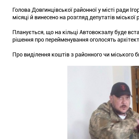
Голова Довгинцівської районної у місті ради Іг
місяці й винесено на розгляд депутатів міської р
Планується, що на кільці Автовокзалу буде вста
рішення про перейменування оголосять архітект
Про виділення коштів з районного чи міського б