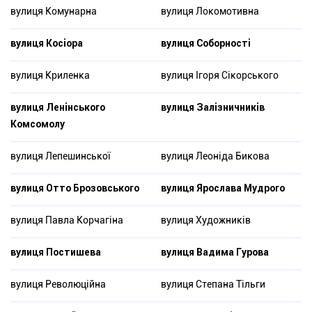
вулиця Комунарна
вулиця Локомотивна
вулиця Косіора
вулиця Соборності
вулиця Криленка
вулиця Ігоря Сікорського
вулиця Ленінського
вулиця Залізничників
Комсомолу
вулиця Лепешинської
вулиця Леоніда Бикова
вулиця Отто Брозовського
вулиця Ярослава Муд­рого
вулиця Павла Корчагіна
вулиця Художників
вулиця Постишева
вулиця Вадима Гурова
вулиця Революційна
вулиця Степана Тільги