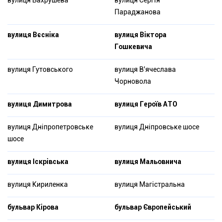
Параджанова
вулиця Вєсніка
вулиця Віктора
Гошкевича
вулиця Гутовського
вулиця В'ячеслава
Чорновола
вулиця Димитрова
вулиця Героїв АТО
вулиця Дніпропетровське
вулиця Дніпровське шосе
шосе
вулиця Іскрівська
вулиця Мальовнича
вулиця Кириленка
вулиця Магістральна
бульвар Кірова
бульвар Європейський