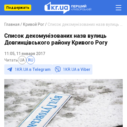
Поддержать
Главная
Кривой Рог
Список декомунізованих назв вулиць Довгинцівського району Кривого Рогу
Список декомунізованих назв вулиць
Довгинцівського району Кривого Рогу
11:05, 11 января 2017
Читать
UA
RU
1KR.UA в
Telegram
1KR.UA в
Viber