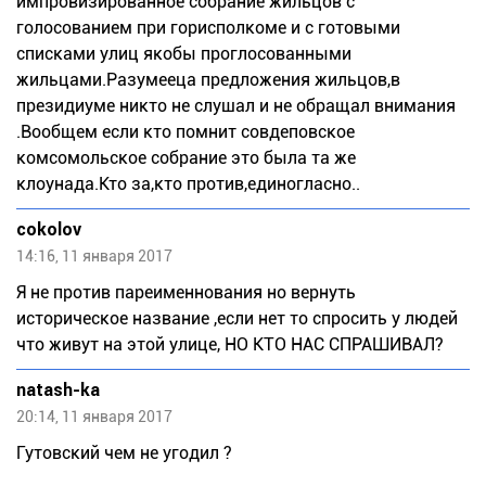
импровизированное собрание жильцов с
голосованием при горисполкоме и с готовыми
списками улиц якобы проглосованными
жильцами.Разумееца предложения жильцов,в
президиуме никто не слушал и не обращал внимания
.Вообщем если кто помнит совдеповское
комсомольское собрание это была та же
клоунада.Кто за,кто против,единогласно..
cokolov
14:16, 11 января 2017
Я не против пареименнования но вернуть
историческое название ,если нет то спросить у людей
что живут на этой улице, НО КТО НАС СПРАШИВАЛ?
natash-ka
20:14, 11 января 2017
Гутовский чем не угодил ?