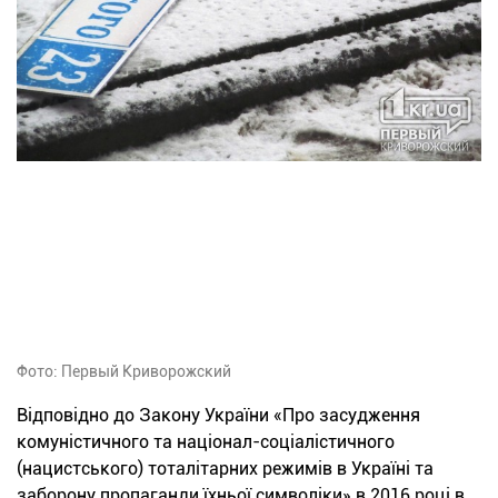
Фото: Первый Криворожский
Відповідно до Закону України «Про засудження
комуністичного та націонал-соціалістичного
(нацистського) тоталітарних режимів в Україні та
заборону пропаганди їхньої символіки» в 2016 році в