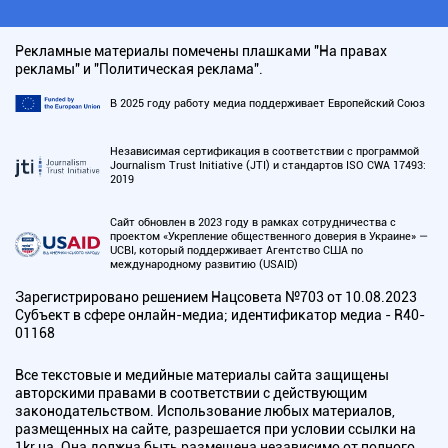
Рекламные материалы помечены плашками "На правах
рекламы" и "Политическая реклама".
В 2025 году работу медиа поддерживает Европейский Союз
Независимая сертификация в соответствии с программой
Journalism Trust Initiative (JTI) и стандартов ISO CWA 17493:
2019
Сайт обновлен в 2023 году в рамках сотрудничества с
проектом «Укрепление общественного доверия в Украине» —
UCBI, который поддерживает Агентство США по
международному развитию (USAID)
Зарегистрировано решением Нацсовета №703 от 10.08.2023
Субъект в сфере онлайн-медиа; идентификатор медиа - R40-
01168
Все текстовые и медийные материалы сайта защищены
авторскими правами в соответствии с действующим
законодательством. Использование любых материалов,
размещенных на сайте, разрешается при условии ссылки на
1kr.ua. Она должна быть размещена независимо от полного