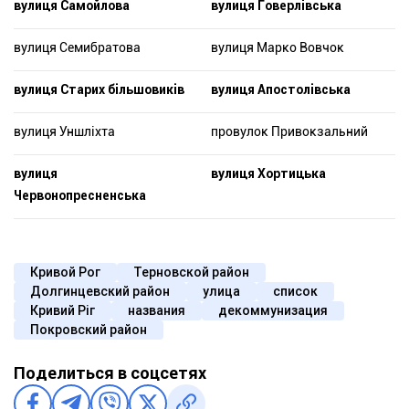
вулиця Самойлова
вулиця Говерлівська
вулиця Семибратова
вулиця Марко Вовчок
вулиця Старих більшовиків
вулиця Апостолівська
вулиця Уншліхта
провулок Привокзальний
вулиця
вулиця Хортицька
Червонопресненська
Кривой Рог
Терновской район
Долгинцевский район
улица
список
Кривий Ріг
названия
декоммунизация
Покровский район
Поделиться в соцсетях