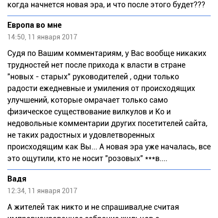
когда начнется новая эра, и что после этого будет???
Европа во мне
14:50, 11 января 2017
Судя по Вашим комментариям, у Вас вообще никаких
трудностей нет после прихода к власти в стране
"новых - старых" руководителей , одни только
радости ежедневные и умиления от происходящих
улучшений, которые омрачает только само
физическое существование вилкулов и Ко и
недовольные комментарии других посетителей сайта,
не таких радостных и удовлетворенных
происходящим как Вы... А новая эра уже началась, все
это ощутили, кто не носит "розовых" ***в....
Вадя
12:34, 11 января 2017
А жителей так никто и не спрашивал,не считая