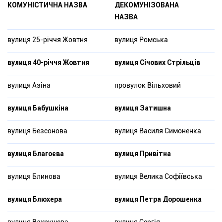
КОМУНІСТИЧНА НАЗВА
ДЕКОМУНІЗОВАНА
НАЗВА
вулиця 25-­річчя Жовтня
вулиця Ромська
вулиця 40-­річчя Жовтня
вулиця Січових Стрільців
вулиця Азіна
провулок Вільховий
вулиця Бабушкіна
вулиця Затишна
вулиця Безсонова
вулиця Василя Симоненка
вулиця Благоєва
вулиця Привітна
вулиця Блинова
вулиця Велика Софіївська
вулиця Блюхера
вулиця Петра Дорошенка
вулиця Вахрушева
вулиця Сергія