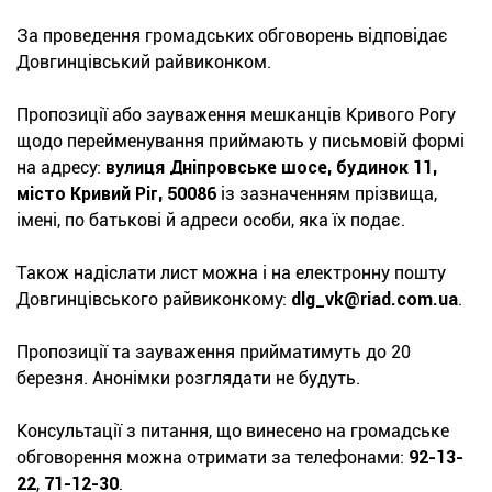
За проведення громадських обговорень відповідає
Довгинцівський райвиконком.
Пропозиції або зауваження мешканців Кривого Рогу
щодо перейменування приймають у письмовій формі
на адресу:
вулиця Дніпровське шосе, будинок 11,
місто Кривий Ріг, 50086
із зазначенням прізвища,
імені, по батькові й адреси особи, яка їх подає.
Також надіслати лист можна і на електронну пошту
Довгинцівського райвиконкому:
dlg_vk@riad.com.ua
.
Пропозиції та зауваження прийматимуть до 20
березня. Анонімки розглядати не будуть.
Консультації з питання, що винесено на громадське
обговорення можна отримати за телефонами:
92-13-
22
,
71-12-30
.