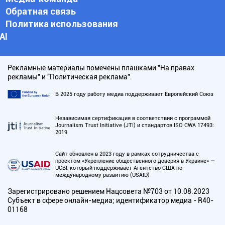
Обратная связь
Политика использования
АI
Рекламные материалы помечены плашками "На правах
рекламы" и "Политическая реклама".
В 2025 году работу медиа поддерживает Европейский Союз
Независимая сертификация в соответствии с программой
Journalism Trust Initiative (JTI) и стандартов ISO CWA 17493:
2019
Сайт обновлен в 2023 году в рамках сотрудничества с
проектом «Укрепление общественного доверия в Украине» —
UCBI, который поддерживает Агентство США по
международному развитию (USAID)
Зарегистрировано решением Нацсовета №703 от 10.08.2023
Субъект в сфере онлайн-медиа; идентификатор медиа - R40-
01168