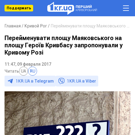
Поддержать
Главная
Кривой Рог
Перейменувати площу Маяковського на площу Героїв Кривбасу запропонували у Кривому Розі
Перейменувати площу Маяковського на
площу Героїв Кривбасу запропонували у
Кривому Розі
11:47, 09 февраля 2017
Читать
UA
RU
1KR.UA в
Telegram
1KR.UA в
Viber