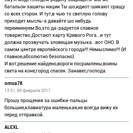
батальон зашиты нации.Ты шо,идиот-шикают сращу
со всех сторон. И тут,в чью то светлую голову
приходит мысль-а давайте шо нибудь
переименуем.Во,это да-радуется славное
товариство.Достают карту Кривого Рога...и тут
должна прозвучать зловещая музыка...вот ОНО. В
самом центре европейского города!!! Немыслимо!!! (И
главное,абсолютно безопасно).
И вот,решение найдено,вороги посрамлены,воины
света на коне,город спасен. Занавес,господа.
omua78
13:51, 09 февраля 2017
Прошу прощения за ошибки-пальцы
большие,клавиатура маленькая,не всегда вижу их
перед отправкой.
ALEXL