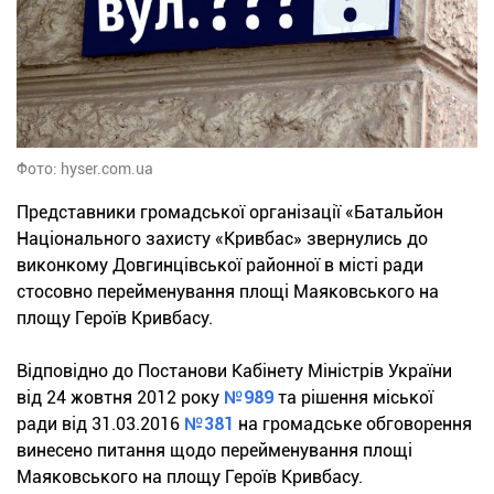
Фото: hyser.com.ua
Представники громадської організації «Батальйон
Національного захисту «Кривбас» звернулись до
виконкому Довгинцівської районної в місті ради
стосовно перейменування площі Маяковського на
площу Героїв Кривбасу.
Відповідно до Постанови Кабінету Міністрів України
від 24 жовтня 2012 року
№989
та рішення міської
ради від 31.03.2016
№381
на громадське обговорення
винесено питання щодо перейменування площі
Маяковського на площу Героїв Кривбасу.