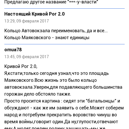
Предлагаю другое название "***-у-власти"
Настоящий Кривой Рог 2.0
13:29, 09 февраля 2017
Кольцо Автовокзала переименовать, да и все...
Кольцо Маяковского - знают единицы
omua78
13:45, 09 февраля 2017
Кривой Рог 2.0,
Я,кстати,только сегодня узнал,что это площадь
Маяковского.Всю жизнь это было кольцо
автовокзала.Уверен,для подавляющего большинства
горожан дело обстояло также.
Просто просится картина : сидят эти "батальонцы" и
обсуждают - как же им заявить о себе.Может соберем
народ и потребуем прекратить воровство чинуш во
время войны,говорит один.Да ну,глупости,отвечают
ему.А модет,поедем родину защищать-мы же