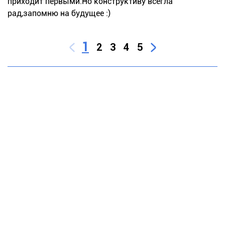
приходит первыми.Но конструктиву всегла
рад,запомню на будущее :)
1
2
3
4
5