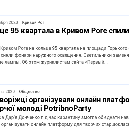
ября 2020
Кривой Рог
це 95 квартала в Кривом Роге спил
 Кривом Роге на кольце 95 квартала на площади Горького 
 сняли фонари наружного освещения. Светильники заменя
е лампы. Об этом журналистам сайта «Первый...
ста 2020
Общество
воріжці організували онлайн платф
рчої молоді PotribnoParty
а Дар'я Донченко під час карантину змогла об'єднати нав
і організувати онлайн платформу для творчих старшокласн