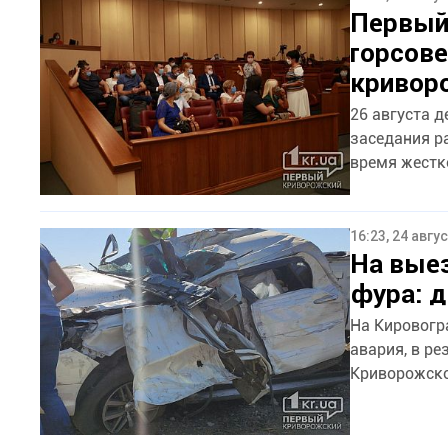
Первый 
горсове
кривор
26 августа д
заседания расс
время жестк
16:23, 24 авгу
На выез
фура: д
На Кировогр
авария, в ре
Криворожског