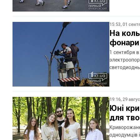
15:53, 01 сент
На коль
фонари
1 сентября в
электроопор
светодиодны
19:16, 29 авгу
Юні кри
для тво
Криворожанк
однодумців 