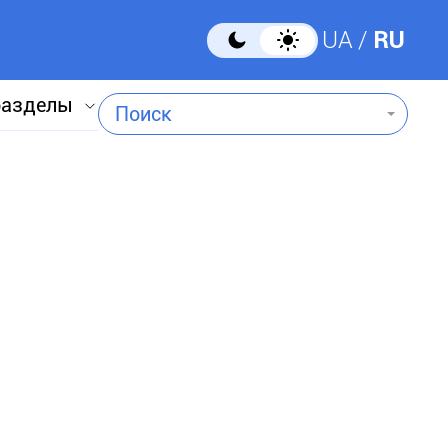
UA
RU
разделы
Поиск