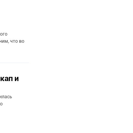
ного
кап и
илась
го