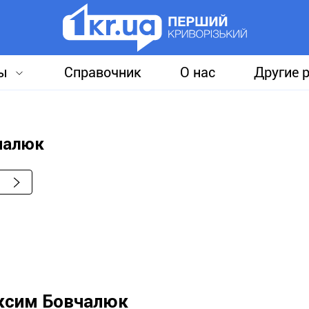
ы
Справочник
О нас
Другие 
чалюк
ксим Бовчалюк