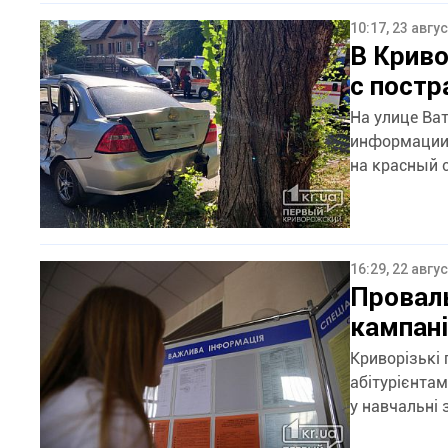
10:17, 23 авгу
В Криво
с пост
На улице Ва
информации 
на красный с
16:29, 22 авгу
Проваль
кампані
Криворізькі 
абітурієнта
у навчальні 