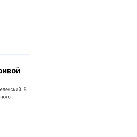
ривой
еленский. В
нного