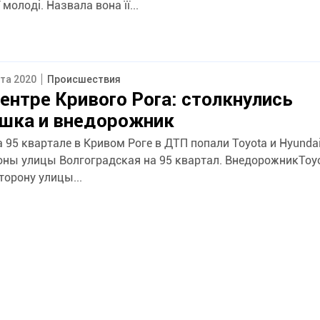
молоді. Назвала вона її...
ста 2020
Происшествия
ентре Кривого Рога: столкнулись
ушка и внедорожник
а 95 квартале в Кривом Роге в ДТП попали Toyota и Hyunda
оны улицы Волгоградская на 95 квартал. ВнедорожникToyo
торону улицы...