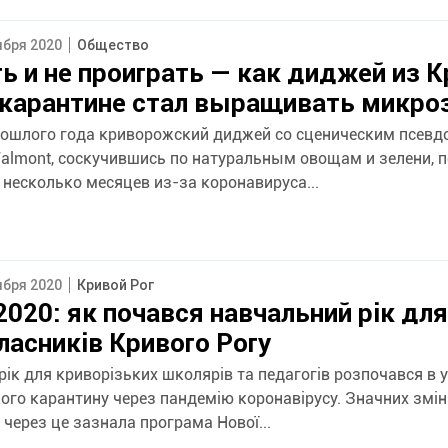
ября 2020
Общество
ь и не проиграть — как диджей из К
 карантине стал выращивать микро
рошлого года криворожский диджей со сценическим псев
almont, соскучившись по натуральным овощам и зелени, 
 несколько месяцев из-за коронавируса...
ября 2020
Кривой Рог
020: як почався навчальний рік для
асників Кривого Рогу
ік для криворізьких школярів та педагогів розпочався в 
ого карантину через пандемію коронавірусу. Значних змін
через це зазнала програма Нової...