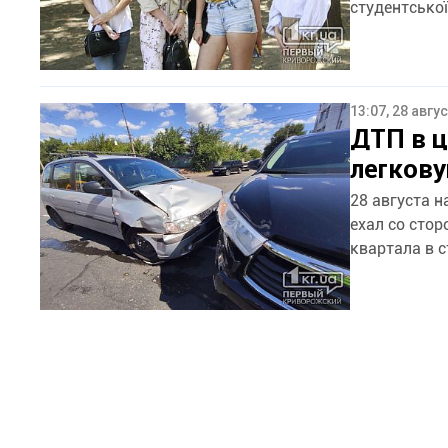
студентської 
13:07, 28 авгу
ДТП в ц
легков
28 августа н
ехал со стор
квартала в с