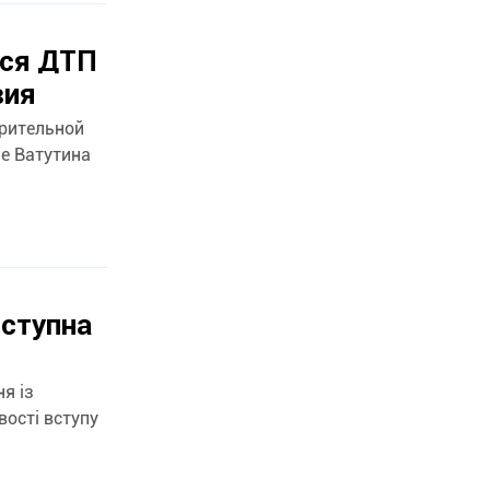
лся ДТП
вия
арительной
е Ватутина
вступна
я із
ості вступу