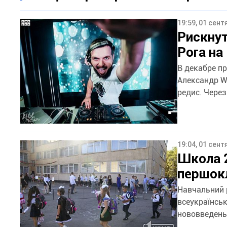
19:59, 01 сент
Рискнут
Рога на
В декабре п
Александр W
редис. Через
19:04, 01 сент
Школа 2
першокл
Навчальний р
всеукраїнськ
нововведень 