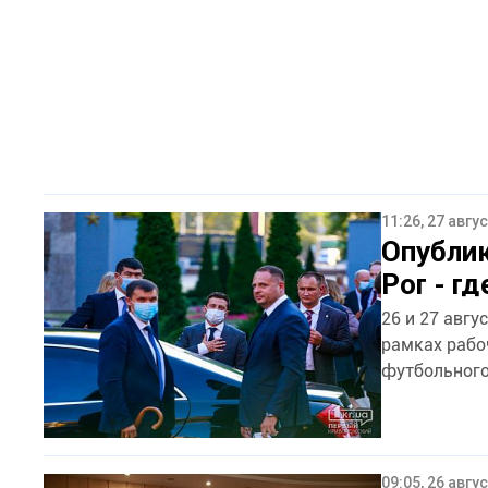
11:26, 27 авгу
Опублик
Рог - г
26 и 27 авг
рамках рабо
футбольного 
09:05, 26 авгу