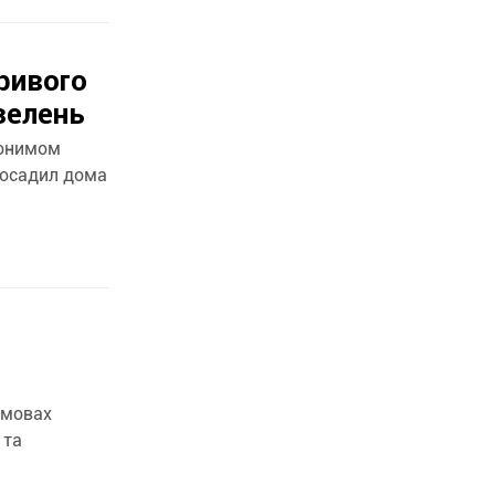
ривого
зелень
донимом
посадил дома
умовах
 та