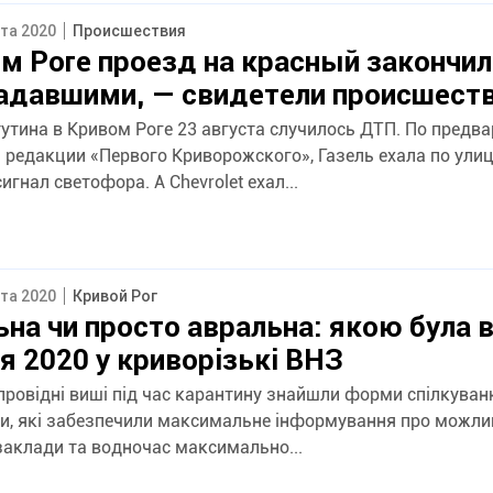
ста 2020
Происшествия
м Роге проезд на красный закончи
радавшими, — свидетели происшест
тутина в Кривом Роге 23 августа случилось ДТП. По предв
редакции «Первого Криворожского», Газель ехала по улиц
игнал светофора. А Chevrolet ехал...
ста 2020
Кривой Рог
на чи просто авральна: якою була 
я 2020 у криворізькі ВНЗ
провідні виші під час карантину знайшли форми спілкуванн
ми, які забезпечили максимальне інформування про можлив
заклади та водночас максимально...