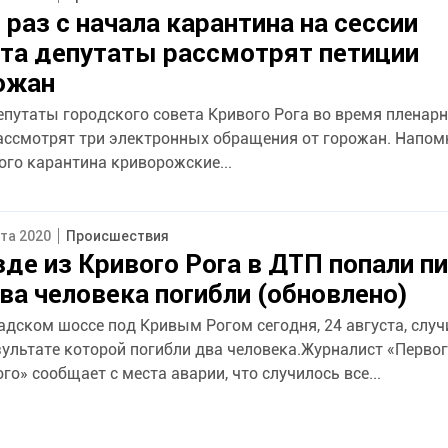
раз с начала карантина на сессии
та депутаты рассмотрят петиции
ожан
епутаты городского совета Кривого Рога во время пленар
мотрят три электронных обращения от горожан. Напомним, что во
ого карантина криворожские...
ста 2020
Происшествия
де из Кривого Рога в ДТП попали пи
ва человека погибли (обновлено)
адском шоссе под Кривым Рогом сегодня, 24 августа, случ
зультате которой погибли два человека.Журналист «Перво
о» сообщает с места аварии, что случилось все...