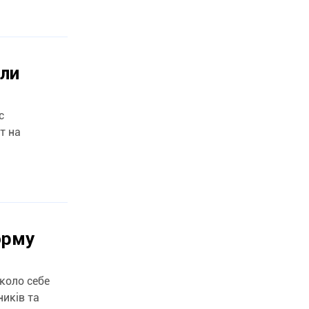
или
с
т на
орму
коло себе
иків та