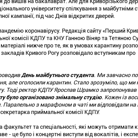
ія до вишів на бакалаврат. Але для Криворізького де
аціонального університету спілкування з майбутніми 
ої кампанії, під час Днів відкритих дверей.
з пандемію коронавірусу. Редакція сайту «Перший Кри
ної комісії КДПУ та КНУ Ганною Віняр та Тетяною С
атеріалі нижче про те, як в умовах карантину розп
 закладів Кривого Рогу розповідало вступникам про
проводив
День майбутнього студента
. Ми завчасно п
вня, але оголосили карантин. Стало зрозуміло, що ми
ету. Тоді ректор КДПУ Ярослав Шрамко запропонував
ту було організовано знімальну студію
. Кожен із во
. Паралельно з марафоном в чаті ми відповідали на
а секретарка приймальної комісії КДПУ.
а факультет та спеціальності, які можуть отримати к
е - це було і концертні виступи від вокалітів, і екс