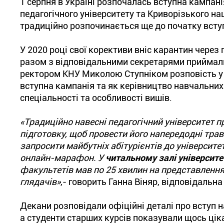
1 серпня в Україні розпочалась вступна кампан
педагогічного університету та Криворізького н
традиційно розпочинається ще до початку вступн
У 2020 році свої корективи вніс карантин чере
разом з відповідальними секретарями приймаль
ректором КНУ Миколою Ступніком розповість у м
вступна кампанія та як керівництво навчальних
спеціальності та особливості вишів.
«Традиційно навесні педагогічний університет 
підготовку, щоб провести його напередодні тра
запросити майбутніх абітурієнтів до університ
онлайн-марафон. У
читальному залі університе
факультетів мав по 25 хвилин на представлення
глядачів»
,- говорить Ганна Віняр, відповідальн
Декани розповідали офіційні деталі про вступ н
а студенти старших курсів показували щось цікав