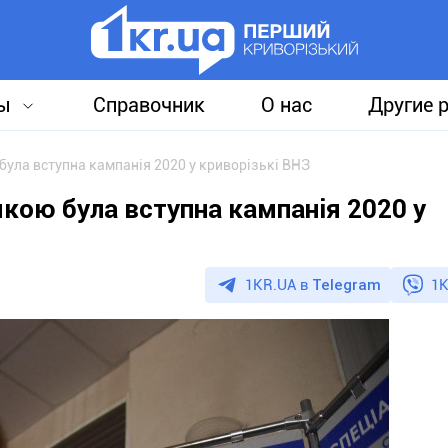
ы
Справочник
О нас
Другие 
була вступна кампанія 2020 у криворізькі ВНЗ
якою була вступна кампанія 2020 у
1KR.UA в
Telegram
1K