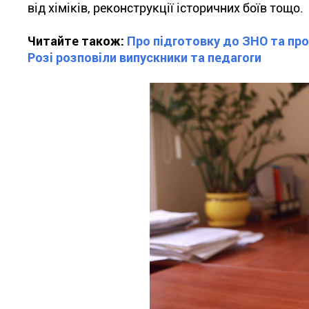
від хіміків, реконструкції історичних боїв тощо.
Читайте також:
Про підготовку до ЗНО та пр
Розі розповіли випускники та педагоги