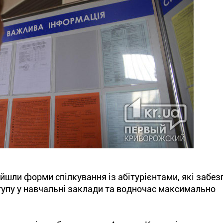
айшли форми спілкування із абітурієнтами, які забе
упу у навчальні заклади та водночас максимально