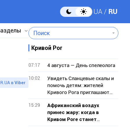
UA
RU
разделы
Поиск
Кривой Рог
07:17
4 августа — День спелеолога
10:02
Увидеть Сланцевые скалы и
R.UA в
Viber
помочь детям: жителей
Кривого Рога приглашают
на экскурсию
15:29
Африканский воздух
принес жару: когда в
Кривом Роге станет
прохладнее