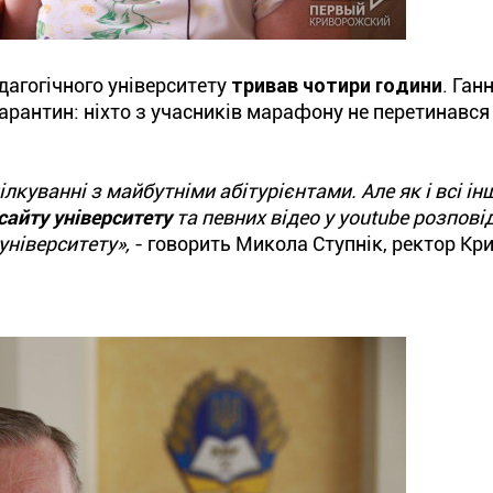
агогічного університету
тривав чотири години
. Ган
рантин: ніхто з учасників марафону не перетинався у
ілкуванні з майбутніми абітурієнтами. Але як і всі ін
сайту університету
та певних відео у youtube розпові
університету»,
- говорить Микола Ступнік, ректор Кр