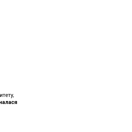
итету,
налася