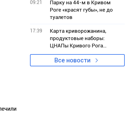
09:21
Парку на 44-м в Кривом
Роге «красят губы», не до
туалетов
17:39
Карта криворожанина,
продуктовые наборы:
ЦНАПы Кривого Рога
назвали самые популярные
Все новости
услуги июля
зпечили