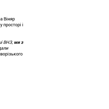
на Віняр
 просторі і
ші ВНЗ,
ми з
дали
иворізького