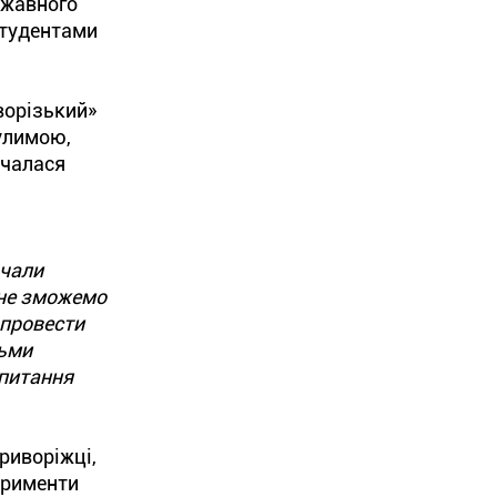
ржавного
студентами
ворізький»
улимою,
очалася
очали
 не зможемо
 провести
сьми
 питання
риворіжці,
перименти