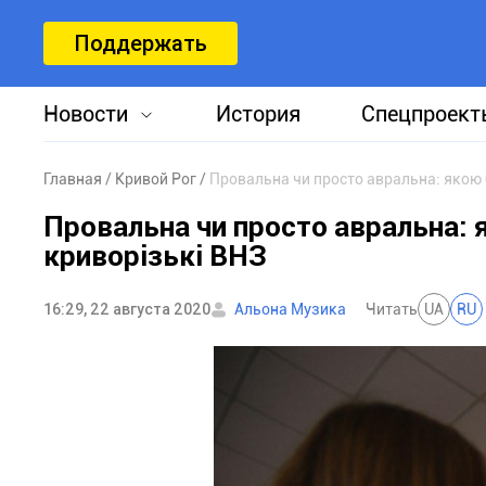
Поддержать
Новости
История
Спецпроект
Главная
Кривой Рог
Провальна чи просто авральна: якою 
Провальна чи просто авральна: 
криворізькі ВНЗ
16:29, 22 августа 2020
Альона Музика
Читать
UA
RU