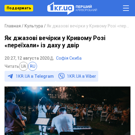
Поддержать
Главная
Культура
Як джазові вечірки у Кривому Розі «переїхали» із даху у двір
Як джазові вечірки у Кривому Розі
«переїхали» із даху у двір
20:27, 12 августа 2020
Софія Скиба
Читать
UA
RU
1KR.UA в
Telegram
1KR.UA в
Viber