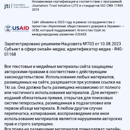
Независимая сертификация в соответствии с программой
Journalism Trust Initiative (JTI) и стандартов ISO CWA 17493:
2019
Сайт обновлен в 2023 году в рамках сотрудничества с
проектом «Укрепление общественного доверия в Украине» —
UCBI, который поддерживает Агентство США по
международному развитию (USAID)
Зарегистрировано решением Нацсовета №703 от 10.08.2023
Субъект в сфере онлайн-медиа; идентификатор медиа - R40-
01168
Все текстовые и медийные материалы сайта защищены
авторскими правами в соответствии с действующим
законодательством. Использование любых материалов,
размещенных на сайте, разрешается при условии ссылки на
1kr.ua. Она должна быть размещена независимо от полного
или частичного использования материалов. Для интернет-
изданий обязательна прямая, открытая для поисковых
систем гиперссылка, размещенная в подзаголовке или
первом абзаце материала. В любом другом случае
перепечатка, копирование, воспроизведение или иное
использование материалов является нарушением авторских
прав и строго запрещено.
Все права на размещение материалов принадлежат онлайн-