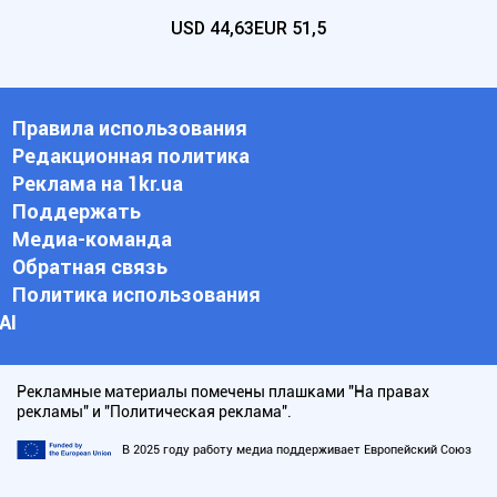
USD
44,63
EUR
51,5
Правила использования
Редакционная политика
Реклама на 1kr.ua
Поддержать
Медиа-команда
Обратная связь
Политика использования
АI
Рекламные материалы помечены плашками "На правах
рекламы" и "Политическая реклама".
В 2025 году работу медиа поддерживает Европейский Союз