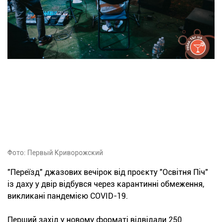
Фото: Первый Криворожский
"Переїзд" джазових вечірок від проєкту "Освітня Піч"
із даху у двір відбувся через карантинні обмеження,
викликані пандемією COVID-19.
Перший захід у новому форматі відвідали 250