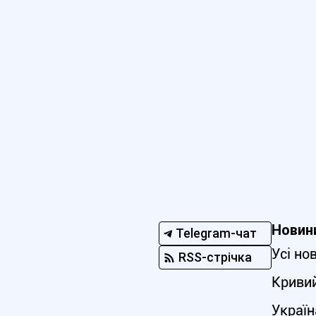
Новин
Telegram-чат
Усі но
RSS-стрічка
Кривий
Україн