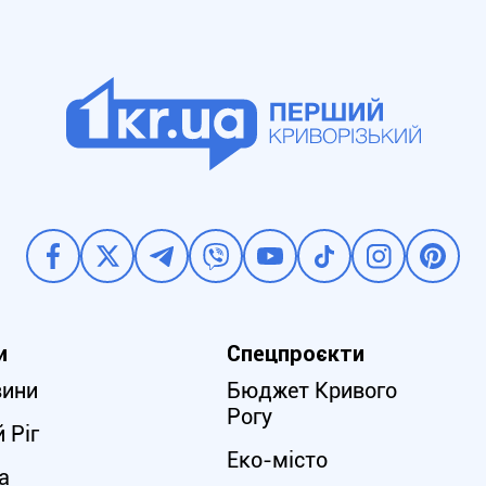
и
Спецпроєкти
вини
Бюджет Кривого
Рогу
 Ріг
Еко-місто
а