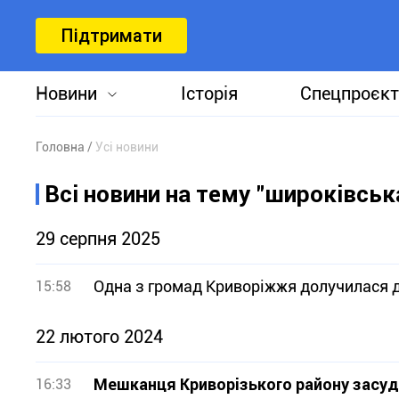
Підтримати
Новини
Історія
Спецпроєкт
Головна
Усі новини
Всі новини на тему "широківсь
29 серпня 2025
Одна з громад Криворіжжя долучилася до
15:58
22 лютого 2024
Мешканця Криворізького району засуди
16:33