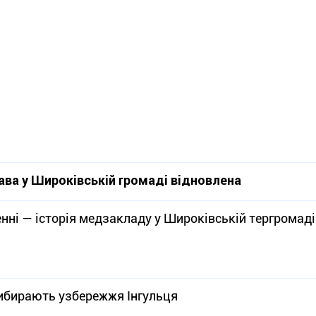
ава у Широківській громаді відновлена
нні — історія медзакладу у Широківській тергромаді
рибирають узбережжя Інгульця