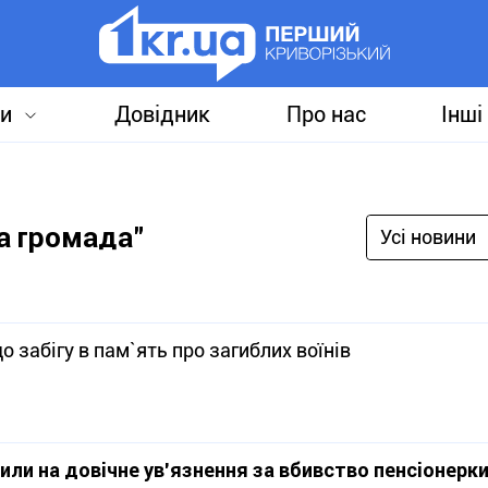
и
Довідник
Про нас
Інші
ка громада"
Усі новини
 забігу в пам`ять про загиблих воїнів
ли на довічне ув’язнення за вбивство пенсіонерк