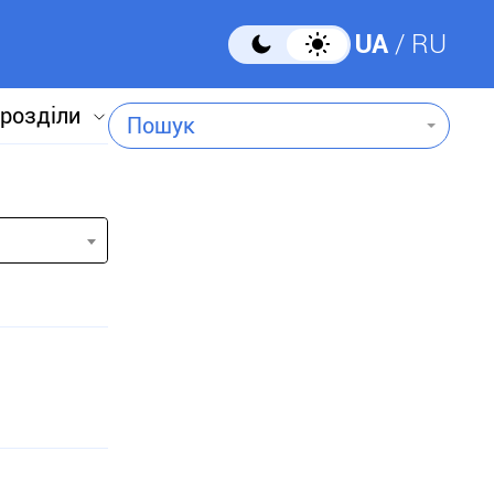
UA
RU
 розділи
Пошук
и