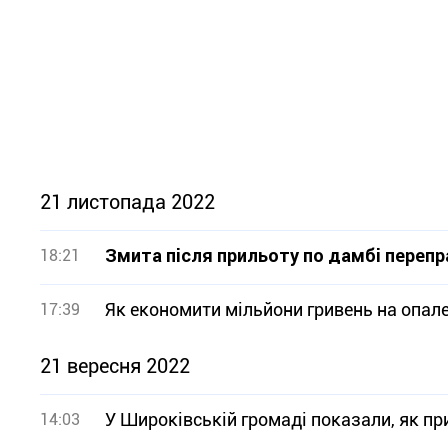
21 листопада 2022
Змита після прильоту по дамбі перепр
18:21
Як економити мільйони гривень на опале
17:39
21 вересня 2022
У Широківській громаді показали, як п
14:03