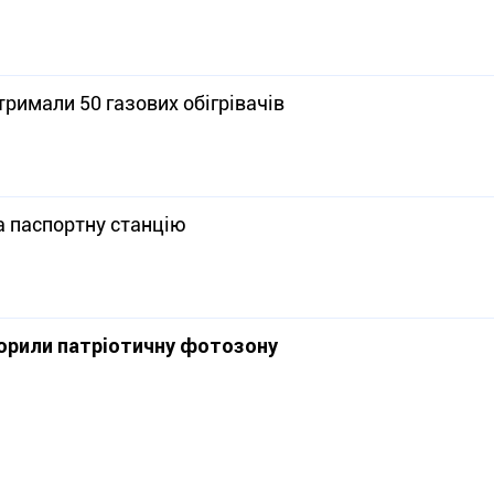
римали 50 газових обігрівачів
а паспортну станцію
орили патріотичну фотозону