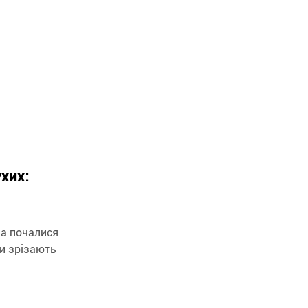
хих:
ча почалися
ки зрізають