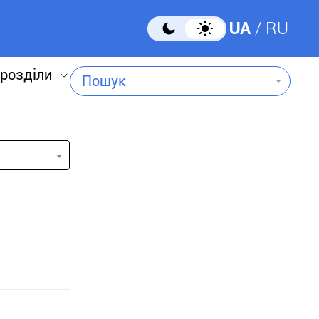
UA
RU
 розділи
Пошук