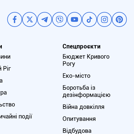
и
Спецпроєкти
вини
Бюджет Кривого
Рогу
 Ріг
Еко-місто
а
Боротьба із
ура
дезінформацією
ьство
Війна довкілля
чайні події
Опитування
Відбудова