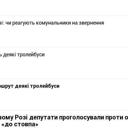
зі: чи реагують комунальники на звернення
ь деякі тролейбуси
ршрут деякі тролейбуси
вому Розі депутати проголосували проти о
 «до стовпа»