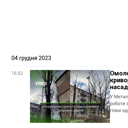
04 грудня 2023
Омоло
16:52
криво
наса
У Метал
роботи 
гілки з