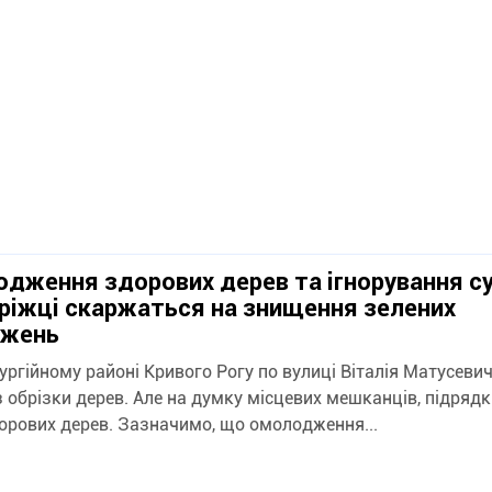
дження здорових дерев та ігнорування су
ріжці скаржаться на знищення зелених
джень
ургійному районі Кривого Рогу по вулиці Віталія Матусеви
з обрізки дерев. Але на думку місцевих мешканців, підряд
дорових дерев. Зазначимо, що омолодження...