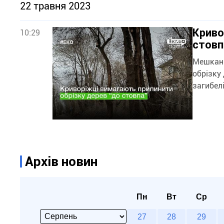
22 травня 2023
Криво
10:29
стовп
Мешканк
обрізку дерев у місті «до стовпа». У Кр
загибелі
Архів новин
Пн
Вт
Ср
27
28
29