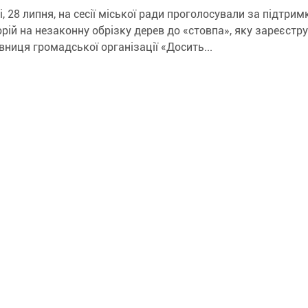
кої ради проголосували за підтримку петиції –
рій на незаконну обрізку дерев до «стовпа», яку зареєстр
вниця громадської організації «Досить...