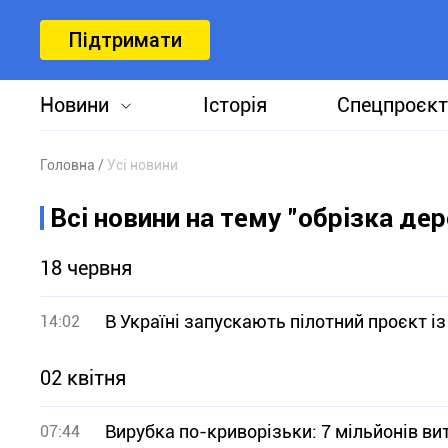
Підтримати
Новини
Історія
Спецпроєкт
Головна
Усі новини
Всі новини на тему "обрізка дер
18 червня
В Україні запускають пілотний проєкт і
14:02
02 квітня
Вирубка по-криворізьки: 7 мільйонів ви
07:44