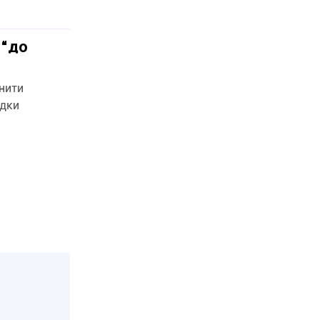
 “до
нити