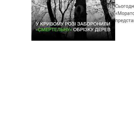
Сьогодні, 28 липня, на сесії місь
«Морато
предста