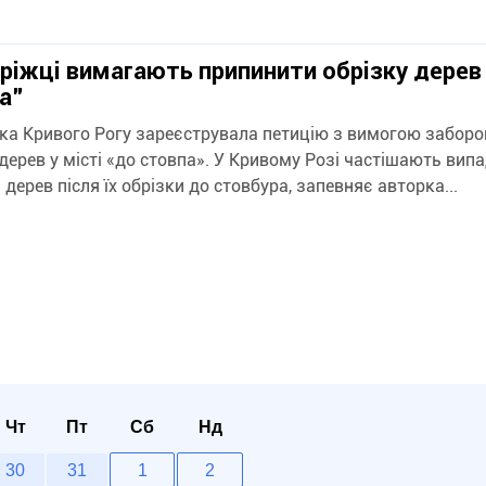
ріжці вимагають припинити обрізку дерев
а”
а Кривого Рогу зареєструвала петицію з вимогою заборо
ивому Розі частішають випадки
 дерев після їх обрізки до стовбура, запевняє авторка...
Чт
Пт
Сб
Нд
30
31
1
2