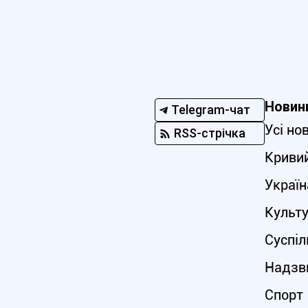
Новин
Telegram-чат
Усі но
RSS-стрічка
Кривий
Україн
Культ
Суспіл
Надзви
Спорт