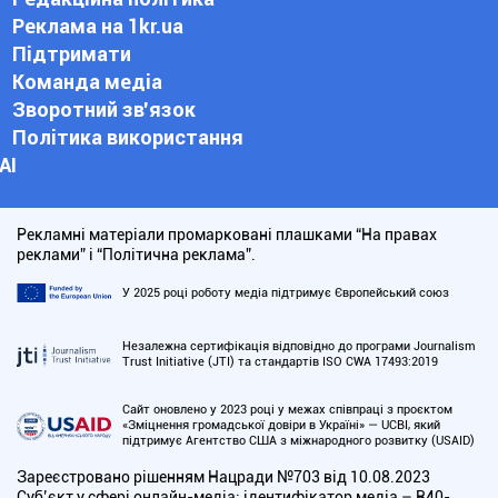
Реклама на 1kr.ua
Підтримати
Команда медіа
Зворотний зв'язок
Політика використання
АІ
Рекламні матеріали промарковані плашками “На правах
реклами” і “Політична реклама”.
У 2025 році роботу медіа підтримує Європейський союз
Незалежна сертифікація відповідно до програми Journalism
Trust Initiative (JTI) та стандартів ISO CWA 17493:2019
Сайт оновлено у 2023 році у межах співпраці з проєктом
«Зміцнення громадської довіри в Україні» — UCBI, який
підтримує Агентство США з міжнародного розвитку (USAID)
Зареєстровано рішенням Нацради №703 від 10.08.2023
Cуб’єкт у сфері онлайн-медіа; ідентифікатор медіа – R40-