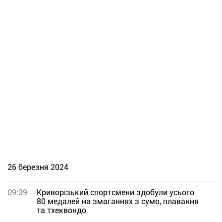
26 березня 2024
09:39
Криворiзький спортсмени здобули усього
80 медалей на змаганнях з сумо, плавання
та тхеквондо