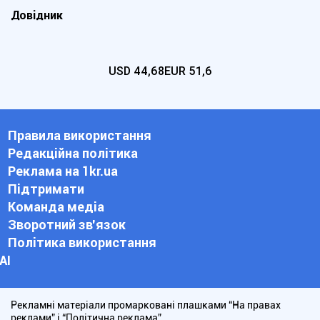
Довідник
USD
44,68
EUR
51,6
Правила використання
Редакційна політика
Реклама на 1kr.ua
Підтримати
Команда медіа
Зворотний зв'язок
Політика використання
АІ
Рекламні матеріали промарковані плашками “На правах
реклами” і “Політична реклама”.