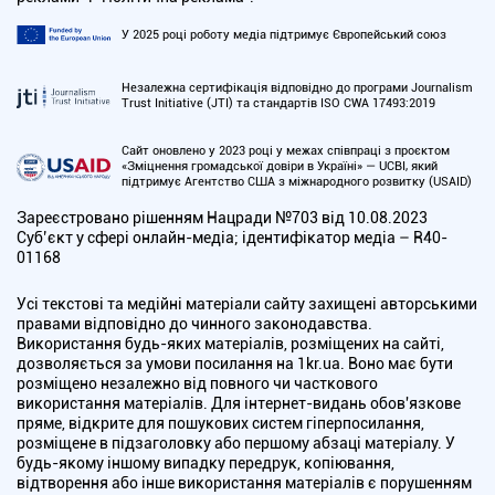
У 2025 році роботу медіа підтримує Європейський союз
Незалежна сертифікація відповідно до програми Journalism
Trust Initiative (JTI) та стандартів ISO CWA 17493:2019
Сайт оновлено у 2023 році у межах співпраці з проєктом
«Зміцнення громадської довіри в Україні» — UCBI, який
підтримує Агентство США з міжнародного розвитку (USAID)
Зареєстровано рішенням Нацради №703 від 10.08.2023
Cуб’єкт у сфері онлайн-медіа; ідентифікатор медіа – R40-
01168
Усі текстові та медійні матеріали сайту захищені авторськими
правами відповідно до чинного законодавства.
Використання будь-яких матеріалів, розміщених на сайті,
дозволяється за умови посилання на 1kr.ua. Воно має бути
розміщено незалежно від повного чи часткового
використання матеріалів. Для інтернет-видань обов'язкове
пряме, відкрите для пошукових систем гіперпосилання,
розміщене в підзаголовку або першому абзаці матеріалу. У
будь-якому іншому випадку передрук, копіювання,
відтворення або інше використання матеріалів є порушенням